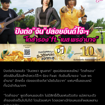
ปังต่อไม่รอแล้ว “จินตหรา พูนลาภ” ลุยปล่อยเพลงใหม่ “โตสำรอง”
สไตล์อินดี้มันส์ๆจังหวะโจ๊ะๆ ร้อง Feat. กับอินดี้มาแรง “เนส พร
อำนาจ” อีกครั้ง ต่อยอดซิงเกิล“เมียในโอวาท” แฟนๆชื่นชอบเคมี
ทั้ง2เข้ากันมากๆ
.
“โตสำรอง” พูดถึงคนแอบรัก ไม่มีสิทธิ์เป็นแฟนตัวจริง แม้สถานะตัว
สำรองยังเป็นไปไม่ได้ โดนใจแฟนๆ โดยเฉพาะมีท่อนหมอลำผสมผสาน