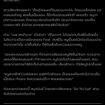
อย่างน่าฟัง
.
สาวเสียงพิณเผยว่า “เป็นอีกเพลงที่จินชอบมากๆค่ะ ฉีกแนวเล็กน้อย แต่
คงหมอลำอยู่ พอเห็นเนื้อเพลง ก็นึกถึงน้องเนสทันที เพลงเร็ว สนุกๆ
เข้าทางน้องเลย จึงชวนมาร้องด้วยกันอีก น้องน่ารักตกลง และเป็น
นางเอก MV อีกด้วย ฝากแฟนๆชมMVได้แล้วค่ะ”
.
ด้าน “เนส พรอำนาจ” เปิดใจว่า “ดีใจมากๆ ได้ร่วมงานกับพี่จินอีกครั้ง
ไม่คิดว่าจะมีโอกาสร้องเพลง Feat. กับพี่จิน หนูเป็นแค่นักร้องโนเนมบ้าน
ป่าขาดงเท่านั้น แต่ตื้นตันใจ ที่พี่จินเห็นถึงความสามารถหนู
.
“ขอบพระคุณนายห้างเสก ที่สานความฝันของหนูให้เป็นจริงค่ะ ความยาก
เพลงนี้คือท่อนหมอลำ ท้าทายมากๆ หนูไม่ถนัดด้านหมอลำเลยค่ะ ส่วน
บรรยากาศถ่ายทำMVเต็มไปด้วยรอยยิ้ม เสียงหัวเราะ ทำให้หนูไม่เกร็งเลย
.
“หนูฝากพี่ๆFCแฟนเพลง ชมMVโตสำรอง เป็นเพลงที่ลงตัวไม่ว่าจะเป็น
เนื้อร้อง ทำนอง จังหวะเพลงโจ๊ะๆ ฟังเพลินมากค่ะ”
.
ต้องบอกว่าเพลงนี้ สนุกมันส์ โดยเฉพาะเสียงของ “จิน”กับ”เนส” ฟาด
กันได้อย่างลงตัวมว้าก..