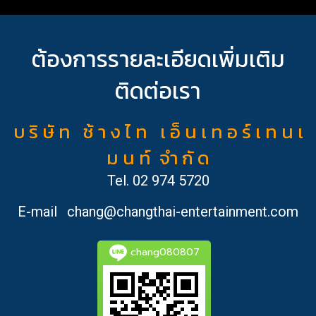
ต้องการรายละเอียดเพิ่มเติม
ติดต่อเรา
บ ริ ษั ท ช้ า ง ไ ท เ อ็ น เ ท อ ร์ เ ท น เ
ม น ท์ จำ กั ด
Tel.
02 974 5720
E-mail
chang@changthai-entertainment.com
chang080807