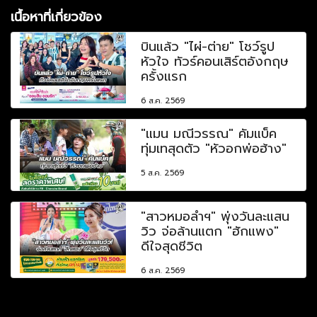
เนื้อหาที่เกี่ยวข้อง
บินแล้ว "ไผ่-ต่าย" โชว์รูป
หัวใจ ทัวร์คอนเสิร์ตอังกฤษ
ครั้งแรก
6 ส.ค. 2569
"แมน มณีวรรณ" คัมแบ็ค
ทุ่มเทสุดตัว "หัวอกพ่อฮ้าง"
5 ส.ค. 2569
"สาวหมอลำฯ" พุ่งวันละแสน
วิว จ่อล้านแตก "ฮักแพง"
ดีใจสุดชีวิต
6 ส.ค. 2569