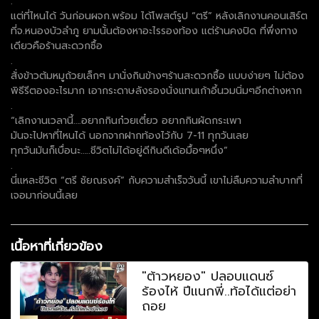
.
แต่ที่ไหนได้ วันก่อนผจก.พร้อม ได้โพสต์รูป “ตรี” หลังเลิกงานคอนเสิร์ต
ที่จ.หนองบัวลำภู ยามนั้นต้องหาอะไรรองท้อง แต่ร้านคงปิด ที่พึ่งทาง
เดียวคือร้านสะดวกซื้อ
.
สั่งข้าวต้มหมูถ้วยเล็กๆ มานั่งกินข้างๆร้านสะดวกซื้อ แบบง่ายๆ ไม่ต้อง
พิธีรีตองอะไรมาก เอากระดาษลังรองนั่งแทนเก้าอี้นวมนิ่มๆอีกต่างหาก
.
“เลิกงานเวลานี้….อยากกินก๋วยเตี๋ยว อยากกินผัดกระเพา
มันจะไปหาที่ไหนได้ นอกจากฝากท้องไว้กับ 7-11 ทุกวันเลย
ทุกวันมันก็เบื่อนะ…..ชีวิตไม่ได้อยู่ดีกินดีเด้อมื้อๆหนึ่ง”
.
นี่แหละชีวิต “ตรี ชัยณรงค์” กับความสำเร็จวันนี้ เขาไม่ลืมความลำบากที่
เจอมาก่อนนี้เลย
เนื้อหาที่เกี่ยวข้อง
"ต้าวหยอง" ปลอบแดนซ์
ร้องไห้ ปีแนกพี่..ท้อได้แต่อย่า
ถอย