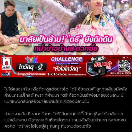
ไม่ได้หลงระเริง หรือติดหรูแต่อย่างใด “ตรี ชัยณรงค์”ลูกทุ่งเสียงมีพลัง
ค่ายแกรมมี่โกลด์ เพราะที่ผ่านมา “ตรี”ถือว่าเป็นเจ้าพ่อมาลัยเงินล้าน มี
แม่ๆแฟนคลับคล้องมาลัยงานใหญ่ๆต้องมีล้านขึ้น
.
ล่าสุดงานวันเกิดสดๆร้อนๆ “ตรี”จัดงานปาร์ตี้เอ็กคลูซีพ ได้มาลัยจาก
แม่ๆล้นหลาม เรียงรายเต็มห้องจัดงาน รวมแล้วล้านกว่าบาท หลายๆคน
คงคิด “ตรี”คงไฮโซอยู่หรู กินหรู ทีมงานต้องเอาใจ