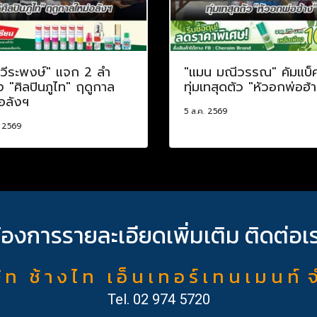
อวีระพงษ์" แจก 2 ลำ
"แมน มณีวรรณ" คัมแบ็
อง "ศิลปินภูไท" ฤดูกาล
ทุ่มเทสุดตัว "หัวอกพ่อฮ้
อลังฯ
5 ส.ค. 2569
. 2569
้องการรายละเอียดเพิ่มเติม ติดต่อเ
ั ท ช้ า ง ไ ท เ อ็ น เ ท อ ร์ เ ท น เ ม น ท์ 
Tel.
02 974 5720