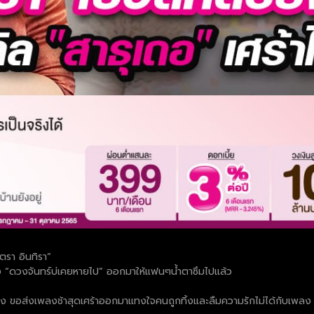
ตรา อินทิรา”
ลง “ดวงจันทร์บ่เคยหายไป” ออกมาให้แฟนๆน้ำตาซึมไปแล้ว
้ง ขอส่งเพลงช้าสุดเศร้าออกมาแทงใจคนถูกทิ้งและลืมความรักไม่ได้กับเพลง “ส