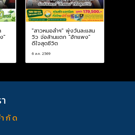
ค
"สาวหมอลำฯ" พุ่งวันละแสน
าง"
วิว จ่อล้านแตก "ฮักแพง"
ดีใจสุดชีวิต
6 ส.ค. 2569
รา
จำ กั ด