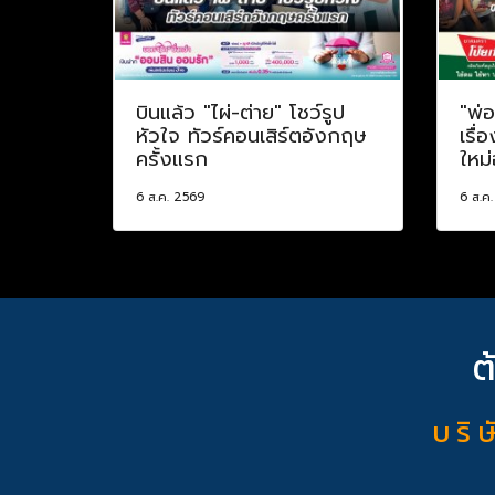
บินแล้ว "ไผ่-ต่าย" โชว์รูป
"พ่
หัวใจ ทัวร์คอนเสิร์ตอังกฤษ
เรื่
ครั้งแรก
ใหม่
6 ส.ค. 2569
6 ส.ค
ต
บ ริ ษ