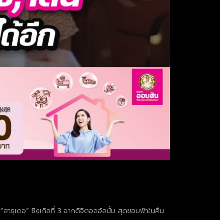
าธุเดอ” ซิงเกิลที่ 3 จากดิจิตอลอัลบั้ม สุดขอบฟ้าในคืน