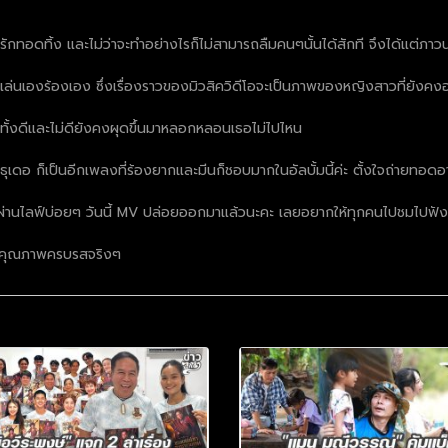
ทอดทิ้ง และไม่ว่าจะทำอย่างไรก็ไม่สามารถลืมคนๆนั้นได้สักที จึงได้แต่ภาวนาข
ล่นเองร้องเอง ซึ่งเรื่องราวของมิวสิควิดีโอจะเป็นภาพของหญิงสาวที่ยังคงอ
่ทั้งดีและไม่ดียังคงผุดขึ้นมาหลอกหลอนเธอไม่ไปไหน
าธุเดอ ก็เป็นอีกเพลงที่ร้องยากและมีนก็ชอบมากในอัลบั้มนี้ค่ะ ตั้งใจถ่ายทอด
ห้ฟังผ่านไลฟ์บ่อยๆ วันนี้ MV ปล่อยออกมาแล้วนะคะ เลยอยากให้ทุกคนไปชมไปฟ
้วยคุณภาพครบรสจริงๆ