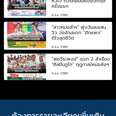
หัวใจ ทัวร์คอนเสิร์ตอังกฤษ
ครั้งแรก
6 ส.ค. 2569
"สาวหมอลำฯ" พุ่งวันละแสน
วิว จ่อล้านแตก "ฮักแพง"
ดีใจสุดชีวิต
6 ส.ค. 2569
"พ่อวีระพงษ์" แจก 2 ลำเรื่อง
"ศิลปินภูไท" ฤดูกาลใหม่อลังฯ
6 ส.ค. 2569
ต้องการรายละเอียดเพิ่มเติม