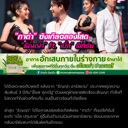
ได้จังหวะพอดิบพอดี หลังจาก “ธัญญ่า อาร์สยาม” ประกาศหยุดความ
สัมพันธ์ 3 ปีกับ“อ๊อฟ ศุภณัฐ”ด้วยเหตุฝ่ายชายผิดสัจจะสัญญา ทำสิ่งที่
ไม่ควรทำในช่วงที่คบกัน จนเป็นข่าวร้อนทั่วโซเชี่ยล
.
ล่าสุด “ธัญญ่า” ได้โอกาสปล่อยซิงเกิลพิเศษ “กาดำ” ที่เธอรีเทิร์นร้
องft.”เบิ้ล ปทุมราช” คู่จิ้นในตำนานร่วมค่ายอาร์สยาม ย้อนบรรยากาศ
กลับมาให้แฟนๆได้สัมผัสกันอีกรอบ