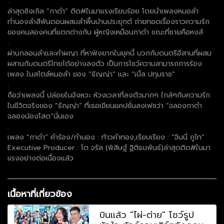
.
ล่าสุดซิงเกิล “กาดำ” ติด#ในมาแรงเรียบร้อย โดยนำเพลงหมอลำ
ทำนองลำสีพันดอนผสมลำพื้นบ้านประยุกต์ ถ่ายทอดเรื่องราวความรัก
ของคนสองคนที่แตกต่างกัน ผู้หญิงเหมือนกาดำ ขณะที่ชายคือหงส์
.
ผ่านกลอนลำและคำผญา ที่หาฟังยากในยุคนี้ บวกกับดนตรีอีสานที่ผสม
ผสานกับดนตรีไทยได้อย่างลงตัว เป็นการโชว์ความสามารถการร้อง
เพลง ในสไตล์หมอลำ ของ “ธัญญ่า” และ “เบิ้ล ปทุมราช”
.
ถือว่าเพลงนี้ ปล่อยในจังหวะ ห้วงเวลาที่ลงตัวมากๆ ใกล้ๆกับความรัก
ในชีวิตจริงของ ”ธัญญ่า” ที่เธอเขียนแคปชั่นลงเฟซว่า “ฉลองกาดำ
ฉลองน้องโสด”นั่นเอง
.
เพลง “กาดำ” คำร้อง/ทำนอง : ท้าวคำทอง,เรียบเรียง : “จินนี่ ภูไท”
Executive Producer : โต จรัล (พิสิษฐ์ ฐิติธนพันธ์)ล่าสุดติด#ในมา
แรงอย่างต่อเนื่องแล้ว
เนื้อหาที่เกี่ยวข้อง
บินแล้ว "ไผ่-ต่าย" โชว์รูป