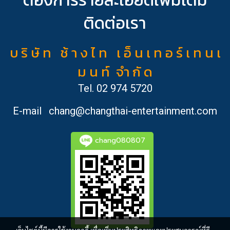
ติดต่อเรา
บ ริ ษั ท ช้ า ง ไ ท เ อ็ น เ ท อ ร์ เ ท น เ
ม น ท์ จำ กั ด
Tel.
02 974 5720
E-mail
chang@changthai-entertainment.com
chang080807