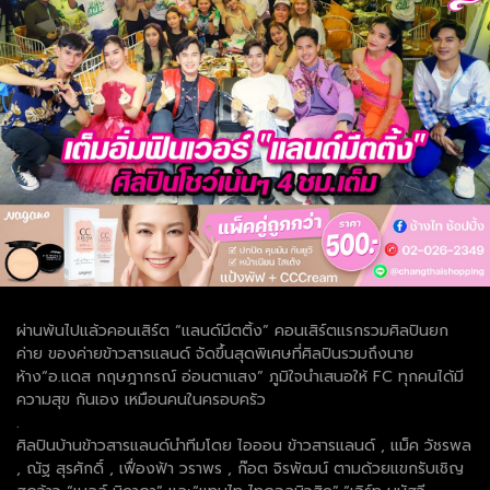
ผ่านพ้นไปแล้วคอนเสิร์ต “แลนด์มีตติ้ง” คอนเสิร์ตแรกรวมศิลปินยก
ค่าย ของค่ายข้าวสารแลนด์ จัดขึ้นสุดพิเศษที่ศิลปินรวมถึงนาย
ห้าง“อ.แดส กฤษฎากรณ์ อ่อนตาแสง” ภูมิใจนำเสนอให้ FC ทุกคนได้มี
ความสุข กันเอง เหมือนคนในครอบครัว
.
ศิลปินบ้านข้าวสารแลนด์นำทีมโดย ไอออน ข้าวสารแลนด์ , แม็ค วัชรพล
, ณัฐ สุรศักดิ์ , เฟื่องฟ้า วราพร , ก๊อต จิรพัฒน์ ตามด้วยแขกรับเชิญ