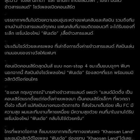
สุดว้าว “เบลล์ นิภาดา” และ“แทนไท ไทดอลมิวสิค”,“เอิร์ท มนัสวี
ข้าวสารแลนด์” โชว์เพลงเปิดคอนเสิร์ต
.
บรรยากาศเต็มไปด้วยความอบอุ่นระหว่างแฟนคลับและศิลปิน รวมถึงทีม
งานบ้านข้าวสารแลนด์ทุกคน แฟนคลับที่มาชมติดขอบเวที จะได้รับของที่
ระลึก เซรั่มน้องใหม่ “ฟินเด้อ” ,เสื้อข้าวสารแลนด์
.
ประเดิมโชว์ด้วยละครเพลง ที่เล่าถึงการตั้งค่ายข้าวสารแลนด์ ศิลปินเล่น
เกมมอบของรางวัลให้แฟนๆ
.
ก่อนเปิดคอนเสิร์ตสุดมันส์ แบบ non-stop 4 ชม.เต็มแบบจุกๆ ฟินๆ
นอกจากนี้ ศิลปินยังโชว์เพลงใหม่ “ฟินเด้อ” ร้องสดๆที่แรก พร้อมชมมิ
วสิกวิดีโอก่อนใคร
.
“อ.แดส กฤษฎากรณ์”นายห้างข้าวสารแลนด์ เผยว่า “แลนด์มีตติ้ง เป็น
คอนเสิร์ตแรกตั้งแต่ก่อตั้งค่ายเพลงมา เป็นคอนเสิร์ตเล็กๆ ที่พวกเรา
ตั้งใจ เต็มที่ แม้ศิลปินบางคนจะติดภารกิจ ก็ส่งใจมาเต็มร้อย เห็น FC มี
ความสุข ผมและทีมงานก็หายเหนื่อย มีความสุขด้วย คนที่มาในงานได้รับ
เซรั่มน้องใหม่ “ฟินเด้อ” กลับไปใช้ด้วยครับ”
.
ใครที่พลาดโอกาส ก็ชมบรรยากาศเต็มๆทางแฟนเพจ “Khaosan Land”
และชมมิวสิกวิดีโอเพลง “ฟินเด้อ” ช่องยูทูบ “Khaosan Land”ได้เลย..