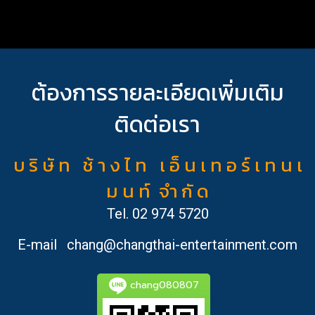
ต้องการรายละเอียดเพิ่มเติม
ติดต่อเรา
บ ริ ษั ท ช้ า ง ไ ท เ อ็ น เ ท อ ร์ เ ท น เ
ม น ท์ จำ กั ด
Tel.
02 974 5720
E-mail
chang@changthai-entertainment.com
chang080807