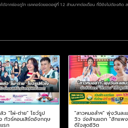
ได้จากช่องภูไท เรคคอร์ดยอดอยู่ที่ 1.2 ล้านบาทต่อเดือน กี่ปียังไม่ต้องคิด ส
ล้ว "ไผ่-ต่าย" โชว์รูป
"สาวหมอลำฯ" พุ่งวันละ
จ ทัวร์คอนเสิร์ตอังกฤษ
วิว จ่อล้านแตก "ฮักแพง
งแรก
ดีใจสุดชีวิต