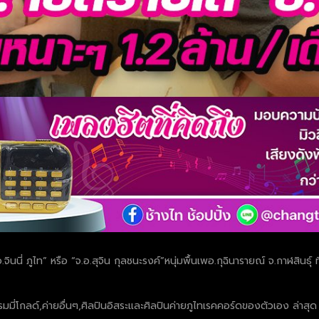
จินนี่ ภูไท” หรือ “จ.อ.สุจิน กุลชนะรงค์”หนุ่มพื้นเพอ.กุฉินารายณ์ จ.กาฬสินธุ
มี่โกลด์,ค่ายอื่นๆ,ศิลปินอิสระและศิลปินค่ายภูไทเรคคอร์ดของตัวเอง ล่าสุด “