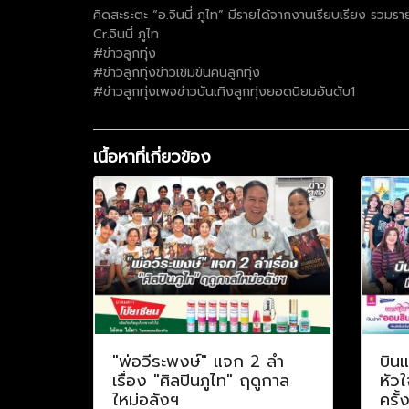
คิดสะระตะ “อ.จินนี่ ภูไท” มีรายได้จากงานเรียบเรียง รวมราย
Cr.จินนี่ ภูไท
#ข่าวลูกทุ่ง
#ข่าวลูกทุ่งข่าวเข้มข้นคนลูกทุ่ง
#ข่าวลูกทุ่งเพจข่าวบันเทิงลูกทุ่งยอดนิยมอันดับ1
เนื้อหาที่เกี่ยวข้อง
"พ่อวีระพงษ์" แจก 2 ลำ
บินแ
เรื่อง "ศิลปินภูไท" ฤดูกาล
หัวใ
ใหม่อลังฯ
ครั้