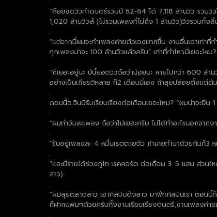
.
“คือยอดวิวทำดนตรีรวมปี 62-64 ได้ 7,118 ล้านวิว รวมวิวใ
1,020 ล้านวิวส์ (ไม่รวมเพลงที่ไม่ถึง 1 ล้านวิว)วิวรวมทั้งส
.
“แต่จากนี้ผมจะทำเพลงค่ายตัวเองมากขึ้น งานอื่นเอาเท่าที่
ทุกเพลงน่าจะ 100 ล้านวิวแล้วครับ” เท่าที่ทำไหวนี่เยอะไหม?
.
“ก็เยอะอยู่นะ ปีนี้ยอดวิวถือว่าน้อยนะ หายไปกว่า 600 ล้า
อย่างเป็นเกียรติหลาย ก็2 เดือนนี่เอง ถ้าลุยปล่อยตั้งแต่ต้
.
ตอนนี้อ.จินนี่รับเรียบเรียงต่อเดือนเยอะไหม? “ผมน่าจะยืน
.
“ผมทำวันละเพลง ถือว่าไม่เยอะครับ ไม่ได้ทำอะไรนอกจากงา
.
“รับอยู่เพลงละ 4 หมื่นเรตตายตัว ถ้าเคยทำมาด้วยกันก็3 ห
.
“และมีรายได้ช่องภูไท เรคคอร์ด ต่อเดือน 3. 5 แสน ส่วน
ลาว)
.
“ผมลุยตลาดลาว เอาศิลปินดังลาว มาฟีทศิลปินเรา ตอนนี้ก็ศ
ก็ฝากแฟนๆด้วยครับทั้งงานเรียบเรียงดนตรี,งานเพลงค่า
.