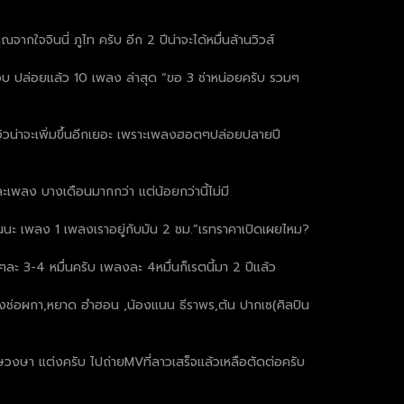
จากใจจินนี่ ภูไท ครับ อีก 2 ปีน่าจะได้หมื่นล้านวิวส์
 ขวบ ปล่อยแล้ว 10 เพลง ล่าสุด “ขอ 3 ช่าหน่อยครับ รวมๆ
ว วิวน่าจะเพิ่มขึ้นอีกเยอะ เพราะเพลงฮอตๆปล่อยปลายปี
ะเพลง บางเดือนมากกว่า แต่น้อยกว่านี้ไม่มี
ันนะ เพลง 1 เพลงเราอยู่กับมัน 2 ชม.”เรทราคาเปิดเผยไหม?
ละ 3-4 หมื่นครับ เพลงละ 4หมื่นก็เรตนี้มา 2 ปีแล้ว
้องช่อผกา,หยาด ฮำฮอน ,น้องแนน ธีราพร,ต้น ปากเซ(ศิลปิน
ษวงษา แต่งครับ ไปถ่ายMVที่ลาวเสร็จแล้วเหลือตัดต่อครับ