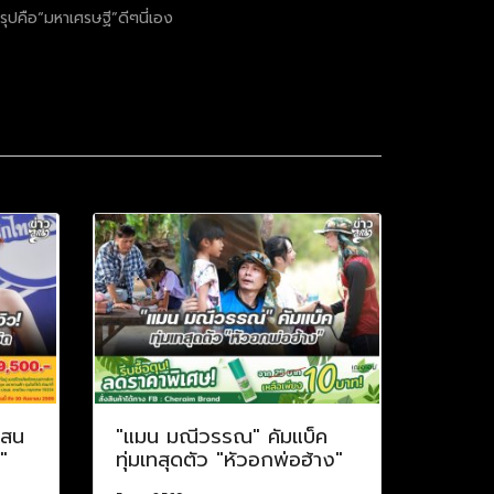
รุปคือ“มหาเศรษฐี”ดีๆนี่เอง
แสน
"แมน มณีวรรณ" คัมแบ็ค
"
ทุ่มเทสุดตัว "หัวอกพ่อฮ้าง"