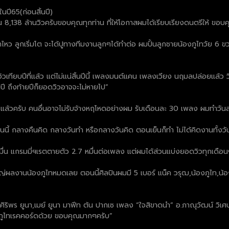
นปี65(ก่อนสิ้นปี)
ิ้น 8,138 ล้านวิวครับขอบคุณทุกท่าน ที่ให้โอกาสผมได้เรียบเรียงดนตรีให้ ขอบคุณ
ทำไหว ลูกเริ่มโต จะได้ปูทางทีมงานลูกๆได้ทำต่อ ผมปั้นลูกชายน้องภูไทวัย 6
นวิวเทียบปีที่แล้ว แต่ไม่แน่สิ้นปีนี้ เพลงมนต์แคน เพลงเวียง นฤมลปล่อยแล้
นปี ถึงท้ายปีก็ยอดวิวอาจจะไม่หายไป”
 1 แล้วครับ คนอื่นอาจไม่รับจ้างหฤโหดอย่างผม รับเดือนละ 30 เพลง ผมทำวันล
นนี้ กลางคืนคิด กลางวันทำ หรือกลางวันคิด ตอนเย็นก็ทำ ไม่ได้คิดงานทั้งว
มื่น แกรมมี่ฯเรตตายตัว 2.7 หมื่นต่อเพลง แต่ผมได้ส่วนแบ่งยอดวิวทุกเดือนๆ
ใหญ่ผลงานน้องภูไทหมดเลย ตอนนี้ศิลปินผมมี 5 เบอร์ แน็ค วรุฒ,น้องภูไท,น
ิริพร ยูนา,เมย์ ยูนา มาฟีท ต้น ปากเซ เพลง “ใจสิขาดนำ” อ.ภาณุวัฒน์ วิเศ
ยภูไทเรคคอร์ดด้วย ขอบคุณมากๆครับ”