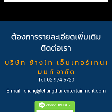
ต้องการรายละเอียดเพิ่มเติม
ติดต่อเรา
บ ริ ษั ท ช้ า ง ไ ท เ อ็ น เ ท อ ร์ เ ท น เ
ม น ท์ จำ กั ด
Tel.
02 974 5720
E-mail
chang@changthai-entertainment.com
chang080807