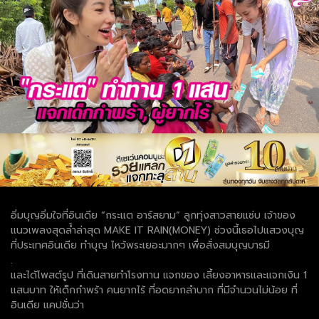
อิ่มบุญอิ่มใจที่อินเดีย “กระแต อาร์สยาม” ลูกทุ่งสาวสายแซ่บ เจ้าของ
แนวเพลงสุดล้ำล่าสุด MAKE IT RAIN(MONEY) ช่วงนี้เธอไปแสวงบุญ
ที่ประเทศอินเดีย ทำบุญ ไหว้พระเยอะมากๆ เพื่อสั่งสมบุญบารมี
.
และได้โพสต์รูป ที่เดินสายทำโรงทาน แจกของ เลี้ยงอาหารและแจกเงิน 1
แสนบาท ให้เด็กกำพร้า คนยากไร้ ที่อดยากลำบาก ที่มีจำนวนไม่น้อย ที่
อินเดีย แคปชั่นว่า