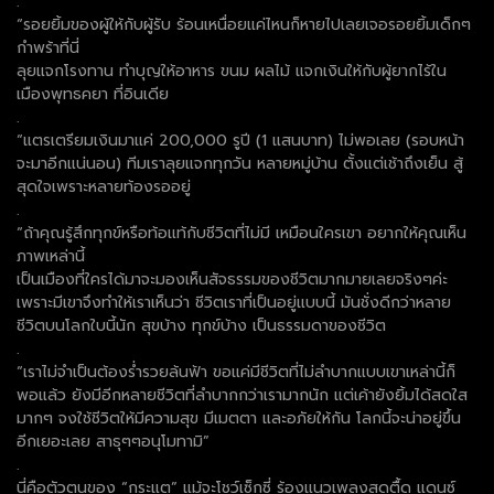
.
“รอยยิ้มของผู้ให้กับผู้รับ ร้อนเหนื่อยแค่ไหนก็หายไปเลยเจอรอยยิ้มเด็กๆ
กำพร้าที่นี่
ลุยแจกโรงทาน ทำบุญให้อาหาร ขนม ผลไม้ แจกเงินให้กับผู้ยากไร้ใน
เมืองพุทธคยา ที่อินเดีย
.
“แตรเตรียมเงินมาแค่ 200,000 รูปี (1 แสนบาท) ไม่พอเลย (รอบหน้า
จะมาอีกแน่นอน) ทีมเราลุยแจกทุกวัน หลายหมู่บ้าน ตั้งแต่เช้าถึงเย็น สู้
สุดใจเพราะหลายท้องรออยู่
.
“ถ้าคุณรู้สึกทุกข์หรือท้อแท้กับชีวิตที่ไม่มี เหมือนใครเขา อยากให้คุณเห็น
ภาพเหล่านี้
เป็นเมืองที่ใครได้มาจะมองเห็นสัจธรรมของชีวิตมากมายเลยจริงๆค่ะ
เพราะมีเขาจึงทำให้เราเห็นว่า ชีวิตเราที่เป็นอยู่แบบนี้ มันชั่งดีกว่าหลาย
ชีวิตบนโลกใบนี้นัก สุขบ้าง ทุกข์บ้าง เป็นธรรมดาของชีวิต
.
“เราไม่จำเป็นต้องร่ำรวยล้นฟ้า ขอแค่มีชีวิตที่ไม่ลำบากแบบเขาเหล่านี้ก็
พอแล้ว ยังมีอีกหลายชีวิตที่ลำบากกว่าเรามากนัก แต่เค้ายังยิ้มได้สดใส
มากๆ จงใช้ชีวิตให้มีความสุข มีเมตตา และอภัยให้กัน โลกนี้จะน่าอยู่ขึ้น
อีกเยอะเลย สาธุๆๆอนุโมทามิ”
.
นี่คือตัวตนของ “กระแต” แม้จะโชว์เซ็กซี่ ร้องแนวเพลงสุดตื้ด แดนซ์