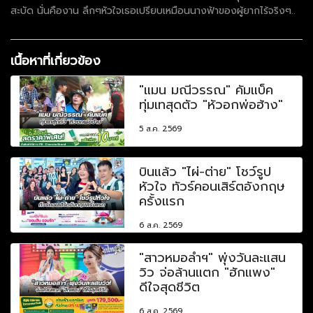
สะบัด นั่นคืองาน ลึกๆหัวใจเธอเปรียบเหมือนนางฟ้าของผู้ยากไร้จริงๆ..
เนื้อหาที่เกี่ยวข้อง
"แมน มณีวรรณ" คัมแบ็ค
ทุ่มเทสุดตัว "หัวอกพ่อฮ้าง"
5 ส.ค. 2569
บินแล้ว "ไผ่-ต่าย" โชว์รูป
หัวใจ ทัวร์คอนเสิร์ตอังกฤษ
ครั้งแรก
6 ส.ค. 2569
"สาวหมอลำฯ" พุ่งวันละแสน
วิว จ่อล้านแตก "ฮักแพง"
ดีใจสุดชีวิต
6 ส.ค. 2569