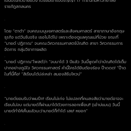
เป็นบัณฑิตป้ายแดง เตรียมเข้ารับปริญญา 17 ก.ย.นี้ที่มหาวิทยาลัย
ราชภัฎสกลนคร
.
โดย “ตาต้า” จบคณะมนุษยศาสตร์และสังคมศาสตร์ สาขาภาษาอังกฤษ
ธุรกิจ แต่วันรับจริง เธอไม่ได้ไป เพราะต้องดูแลคุณแม่ที่ป่วย ขณะที่
“มายด์ ปฏิภาณ” จบคณะวิศวกรรมศาสตร์บัณฑิต สาขา วิศวกรรมการ
จัดการ กลุ่มวิชาการผลิต
.
“มายด์ ปฏิภาณ”โพสต์ว่า “จบมาได้ 3 ปีแล้ว วันนี้พูดคำว่าบัณฑิตได้เต็ม
ปากอย่างภูมิใจ วิศวกรรมศาสตร์ คำนี้ใครได้ยินต้องร้อง ป๊าดดด! “ป๊าด
ในที่นี้คือ! “สิเรียนได้บ่ล่ะหล่า สมองสิรับไหวบ่”
.
“มายด์ยอมรับว่าผมปึก! เรียนไม่เก่ง ไม่แปลกที่คนสงสัยว่ามายด์อาจจะ
เรียนไม่จบ แต่มายด์ก็ผ่านมาได้ด้วยการลอกเพื่อน!! (เอ๋าบ่แมน) วันนี้
มายด์ทำให้เห็นแล้วนะว่ามายด์ก็ทำได้ เสย! หยอก”
.