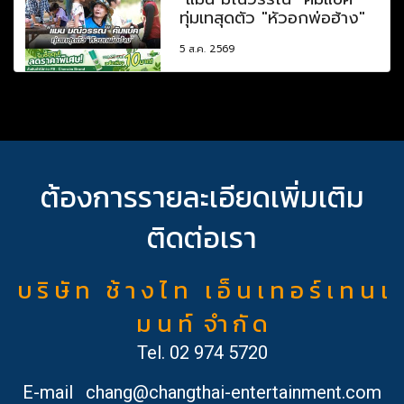
ทุ่มเทสุดตัว "หัวอกพ่อฮ้าง"
5 ส.ค. 2569
ต้องการรายละเอียดเพิ่มเติม
ติดต่อเรา
บ ริ ษั ท ช้ า ง ไ ท เ อ็ น เ ท อ ร์ เ ท น เ
ม น ท์ จำ กั ด
Tel.
02 974 5720
E-mail
chang@changthai-entertainment.com