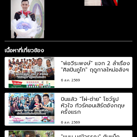
เนื้อหาที่เกี่ยวข้อง
"พ่อวีระพงษ์" แจก 2 ลำเรื่อง
"ศิลปินภูไท" ฤดูกาลใหม่อลังฯ
6 ส.ค. 2569
บินแล้ว "ไผ่-ต่าย" โชว์รูป
หัวใจ ทัวร์คอนเสิร์ตอังกฤษ
ครั้งแรก
6 ส.ค. 2569
"แมน มณีวรรณ" คัมแบ็ค