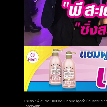
มาแล้ว “พี สะเดิด” หนนี้จัดแนวดนตรีสุดล้ำ นัวมากๆซิงเก
โลกของเขา