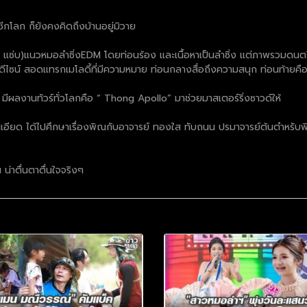
ละซีกโลก ก็ยังคงคิดถึงบ้านอยู่มิวาย
ดี แซ่บ)แนวหมอลำซิ่งEDM โดยท่อนร้อง และเนื้อหาเป็นลำซิ่ง แต่ภาพรวมดน
่ดีไซน์ สอดแทรกเมโลดี้ที่มีความหมาย ท่อนกลางสื่อถึงความสนุก ท่อนท้ายคือ 
ทย มีผลงานทัวร์ทั่วโลกคือ “ Thong Apollo” มาช่วยมาสเตอร์ริ่งซาวด์ให้
ละเอียด ได้ไปศึกษาเรื่องพิณกับอาจารย์ ทองใส ทับถนน ปรมาจารย์ต้นตำหรับพิ
 น่าตื่นตาตื่นใจจริงๆ