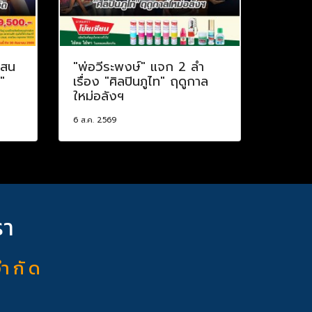
แสน
"พ่อวีระพงษ์" แจก 2 ลำ
"
เรื่อง "ศิลปินภูไท" ฤดูกาล
ใหม่อลังฯ
6 ส.ค. 2569
รา
จำ กั ด