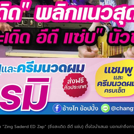
ิล “Zing Saderd ED Zap” (ซิ่งสะเดิด อีดี แซ่บ) ตั้งใจนำเสนอ บอกเล่าถึง