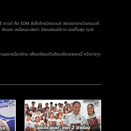
ตรี ซาวด์ คือ EDM อีเล็กโทรนิกแดนซ์ สอดแทรกด้วยดนตรี
พิณลา เหมือนจะนัยว่า มีพบย่อมมีจาก เจอทั้งสุข ทุกข์
ณของเมืองไทย เพื่อเตรียมตัวเรียบเรียงเพลงนี้ หวังว่าทุก