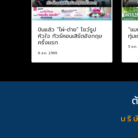
บินแล้ว "ไผ่-ต่าย" โชว์รูป
"แม
หัวใจ ทัวร์คอนเสิร์ตอังกฤษ
ทุ่ม
ครั้งแรก
5 ส.ค
6 ส.ค. 2569
ต
บ ริ ษ