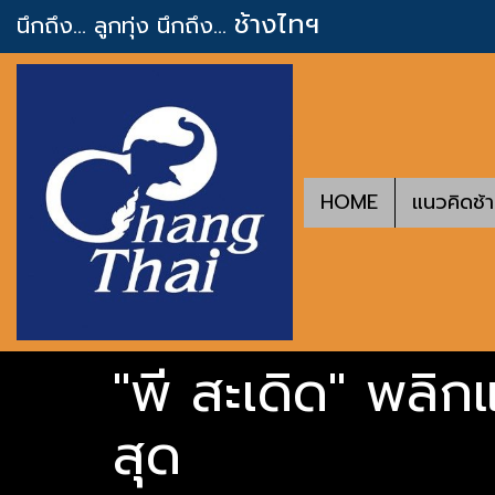
ช้างไทฯ
นึกถึง... ลูกทุ่ง
นึกถึง...
HOME
แนวคิดช้
"พี สะเดิด" พลิกแ
สุด