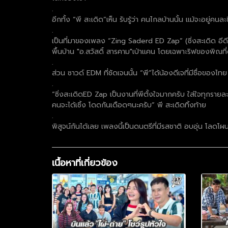
.
อีกทั้ง “พี สะเดิด”เห็น รับรู้ว่า คนไกลบ้านนั้น แม้จะอยู่คน
.
เป็นที่มาของเพลง “Zing Saderd ED Zap” (ซิ่งสะเดิด อี
พื้นบ้าน "อ.สวัสดิ์ สารคาม"เป่าแคน โดยเฉพาะริฟของพิณที
.
ส่วน ซาวด์ EDM ที่ชัดเจนนั้น “พี”ได้น้องดีเจที่มีชื่อของไ
.
“ซิ่งสะเดิดED Zap เป็นงานที่พีตั้งใจมากครับ ใส่ใจทุกราย
คนจะได้เซิ้ง โดดกันเดือดๆนะครับ” พี สะเดิดทิ้งท้าย
.
พิสูจน์กันได้เลย เพลงนี้เป็นดนตรีที่มีรสชาติ อบอุ่น โลดโผน
เนื้อหาที่เกี่ยวข้อง