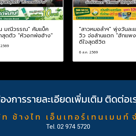
น มณีวรรณ" คัมแบ็ค
"สาวหมอลำฯ" พุ่งวันละ
เทสุดตัว "หัวอกพ่อฮ้าง"
วิว จ่อล้านแตก "ฮักแพง
ดีใจสุดชีวิต
. 2569
6 ส.ค. 2569
้องการรายละเอียดเพิ่มเติม ติดต่อเ
ั ท ช้ า ง ไ ท เ อ็ น เ ท อ ร์ เ ท น เ ม น ท์ 
Tel.
02 974 5720