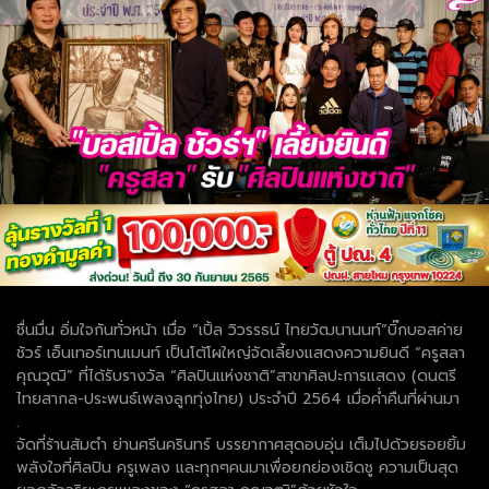
ชื่นมื่น อิ่มใจกันทั่วหน้า เมื่อ “เปิ้ล วิวรรธน์ ไทยวัฒนานนท์”บิ๊กบอสค่าย
ชัวร์ เอ็นเทอร์เทนเมนท์ เป็นโต้โผใหญ่จัดเลี้ยงแสดงความยินดี “ครูสลา
คุณวุฒิ” ที่ได้รับรางวัล “ศิลปินแห่งชาติ”สาขาศิลปะการแสดง (ดนตรี
ไทยสากล-ประพนธ์เพลงลูกทุ่งไทย) ประจำปี 2564 เมื่อค่ำคืนที่ผ่านมา
.
จัดที่ร้านส้มตำ ย่านศรีนครินทร์ บรรยากาศสุดอบอุ่น เต็มไปด้วยรอยยิ้ม
พลังใจที่ศิลปิน ครูเพลง และทุกๆคนมาเพื่อยกย่องเชิดชู ความเป็นสุด