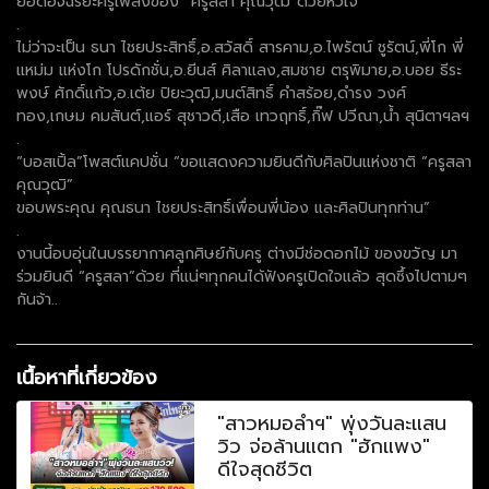
ยอดอัจฉริยะครูเพลงของ “ครูสลา คุณวุฒิ”ด้วยหัวใจ
.
ไม่ว่าจะเป็น ธนา ไชยประสิทธิ์,อ.สวัสดิ์ สารคาม,อ.ไพรัตน์ ชูรัตน์,พี่โก พี่
แหม่ม แห่งโก โปรดักชั่น,อ.ยีนส์ ศิลาแลง,สมชาย ตรุพิมาย,อ.บอย ธีระ
พงษ์ ศักดิ์แก้ว,อ.เต้ย ปิยะวุฒิ,มนต์สิทธิ์ คำสร้อย,ดำรง วงศ์
ทอง,เกษม คมสันต์,แอร์ สุชาวดี,เสือ เทวฤทธิ์,กิ๊ฟ ปวีณา,น้ำ สุนิตาฯลฯ
.
“บอสเปิ้ล”โพสต์แคปชั่น “ขอแสดงความยินดีกับศิลปินแห่งชาติ “ครูสลา
คุณวุฒิ”
ขอบพระคุณ คุณธนา ไชยประสิทธิ์เพื่อนพี่น้อง และศิลปินทุกท่าน”
.
งานนี้อบอุ่นในบรรยากาศลูกศิษย์กับครู ต่างมีช่อดอกไม้ ของขวัญ มา
ร่วมยินดี “ครูสลา”ด้วย ที่แน่ๆทุกคนได้ฟังครูเปิดใจแล้ว สุดซึ้งไปตามๆ
กันจ้า..
เนื้อหาที่เกี่ยวข้อง
"สาวหมอลำฯ" พุ่งวันละแสน
วิว จ่อล้านแตก "ฮักแพง"
ดีใจสุดชีวิต