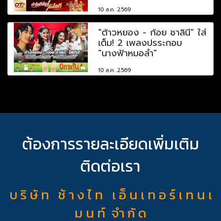
10 ส.ค. 2569
"ต้าวหยอง - ก้อย ชาลินี" ใส่
เต็ม! 2 เพลงปรระกอบ
"นางฟ้าหมอลำ"
10 ส.ค. 2569
ต้องการรายละเอียดเพิ่มเติม
ติดต่อเรา
บ ริ ษั ท ช้ า ง ไ ท เ อ็ น เ ท อ ร์ เ ท น เ
ม น ท์ จำ กั ด