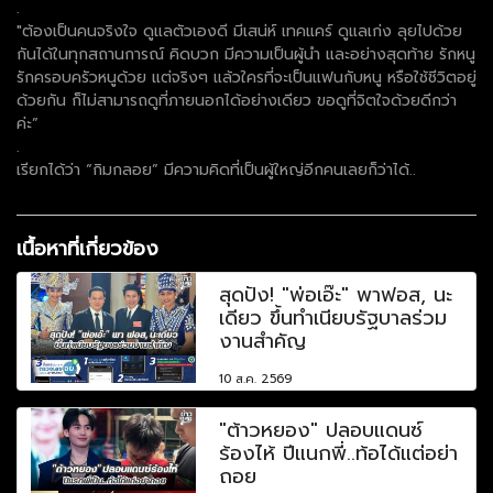
.
"ต้องเป็นคนจริงใจ ดูแลตัวเองดี มีเสน่ห์ เทคแคร์ ดูแลเก่ง ลุยไปด้วย
กันได้ในทุกสถานการณ์ คิดบวก มีความเป็นผู้นำ และอย่างสุดท้าย รักหนู
รักครอบครัวหนูด้วย แต่จริงๆ แล้วใครที่จะเป็นแฟนกับหนู หรือใช้ชีวิตอยู่
ด้วยกัน ก็ไม่สามารถดูที่ภายนอกได้อย่างเดียว ขอดูที่จิตใจด้วยดีกว่า
ค่ะ”
.
เรียกได้ว่า “กิมกลอย” มีความคิดที่เป็นผู้ใหญ่อีกคนเลยก็ว่าได้..
เนื้อหาที่เกี่ยวข้อง
สุดปัง! "พ่อเอ๊ะ" พาฟอส, นะ
เดียว ขึ้นทำเนียบรัฐบาลร่วม
งานสำคัญ
10 ส.ค. 2569
"ต้าวหยอง" ปลอบแดนซ์
ร้องไห้ ปีแนกพี่..ท้อได้แต่อย่า
ถอย