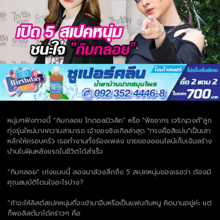
หนุ่มๆฟังทางนี้ “กิมกลอย ไทดอลมิวสิค” หรือ "พิชชากร เจริญวงศ์"ลูก
ทุ่งรุ่นใหม่มากความสามารถ เจ้าของซิงเกิลล่าสุด "ทรงคือสิแม่น"เป็นเสา
หลักให้ครอบครัว เธอทำงานทั้งร้องเพลง ขายของออนไลน์เก็บเงินสร้าง
บ้านในฝันหลังแรกในชีวิตได้สำเร็จ
.
“กิมกลอย” เก่งแบบนี้ ลองมาล้วงลึกถึง 5 สเปคหนุ่มของเธอว่า ต้องมี
คุณสมบัติโดนใจอะไรบ้าง?
.
“ถ้าจะให้ลิสต์สเปคหนุ่มที่จะเข้ามาจีบหรือเป็นแฟนกับหนู คิดนานอยู่ค่ะ แต่
ก็พอลิสต์มาได้คร่าวๆ คือ