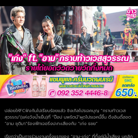
ปล่อยให้FCฟังกันไปเรียบร้อยแล้ว ซิงเกิลโปรเจคบุญ “กราบท้าวเวส
สุวรรณ”(แห่งวังน้ำเย็น)ที่ “ป๊อป นพรัตน์”ผุดโปรเจคนี้ขึ้น ดึงอินดี้ฮอต
“อาม ชุติมา”ร้องฟีทเจอริ่งปะทะเสียงกับ “เก่ง ธชย”
.
เรียกว่าเป็นการร่วมงานครั้งแรกของ “อาม-เก่ง” ที่ทั้งคู่มีน้ำเสียง บุคลิก