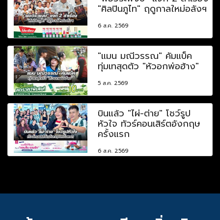
"ศิลปินภูไท" ฤดูกาลใหม่อลังฯ
6 ส.ค. 2569
"แมน มณีวรรณ" คัมแบ็ค
ทุ่มเทสุดตัว "หัวอกพ่อฮ้าง"
5 ส.ค. 2569
บินแล้ว "ไผ่-ต่าย" โชว์รูป
หัวใจ ทัวร์คอนเสิร์ตอังกฤษ
ครั้งแรก
6 ส.ค. 2569