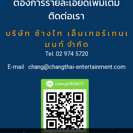
ต้องการรายละเอียดเพิ่มเติม
ติดต่อเรา
บ ริ ษั ท ช้ า ง ไ ท เ อ็ น เ ท อ ร์ เ ท น เ
ม น ท์ จำ กั ด
Tel.
02 974 5720
E-mail
chang@changthai-entertainment.com
chang080807