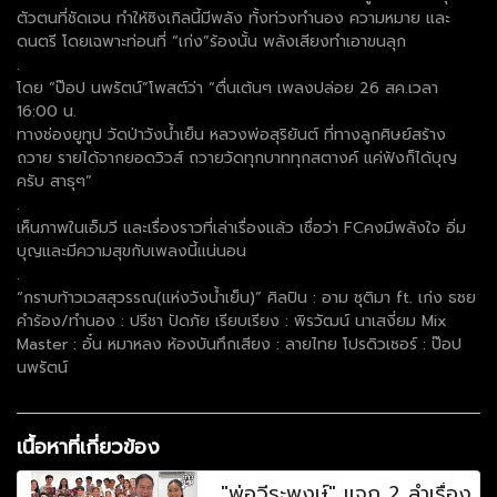
ตัวตนที่ชัดเจน ทำให้ซิงเกิลนี้มีพลัง ทั้งท่วงทำนอง ความหมาย และ
ดนตรี โดยเฉพาะท่อนที่ “เก่ง”ร้องนั้น พลังเสียงทำเอาขนลุก
.
โดย “ป๊อป นพรัตน์”โพสต์ว่า “ตื่นเต้นๆ เพลงปล่อย 26 สค.เวลา
16:00 น.
ทางช่องยูทูป วัดป่าวังน้ำเย็น หลวงพ่อสุริยันต์ ที่ทางลูกศิษย์สร้าง
ถวาย รายได้จากยอดวิวส์ ถวายวัดทุกบาททุกสตางค์ แค่ฟังก็ได้บุญ
ครับ สาธุๆ”
.
เห็นภาพในเอ็มวี และเรื่องราวที่เล่าเรื่องแล้ว เชื่อว่า FCคงมีพลังใจ อิ่ม
บุญและมีความสุขกับเพลงนี้แน่นอน
.
“กราบท้าวเวสสุวรรณ(แห่งวังน้ำเย็น)” ศิลปิน : อาม ชุติมา ft. เก่ง ธชย
คำร้อง/ทำนอง : ปรีชา ปัดภัย เรียบเรียง : พิรวัฒน์ นาเสงี่ยม Mix
Master : อั๋น หมาหลง ห้องบันทึกเสียง : ลายไทย โปรดิวเซอร์ : ป๊อป
นพรัตน์
เนื้อหาที่เกี่ยวข้อง
"พ่อวีระพงษ์" แจก 2 ลำเรื่อง