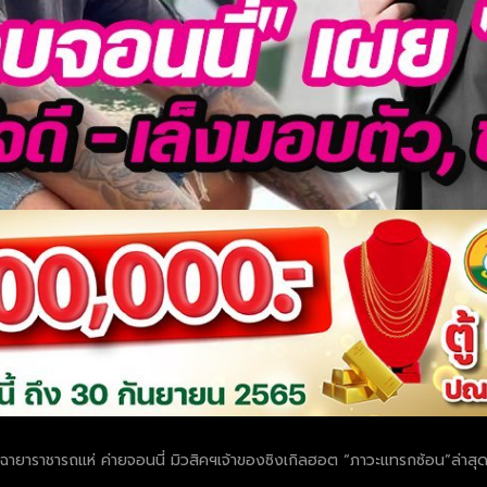
ฉายาราชารถแห่ ค่ายจอนนี่ มิวสิคฯเจ้าของซิงเกิลฮอต “ภาวะแทรกซ้อน”ล่าสุด