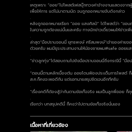
เหตุเพราะ “ออย”ไปโพสต์เฟสบุ๊กทวงค่าจ้างงานแสดงจากผู้จัด
เพื่อให้การ แต่ไม่มาตามนัด จนถูกออกหมายจับดังกล่าว
.
หลังถูกออกหมายเรียก “ออย แสงศิลป์” ได้โพสต์ว่า “ขอบคุณที
ในความถูกต้องแน่นั้นและครับ ทางนักข่าวเดี๋ยวผมให้ข่าวเพ
.
ล่าสุด“มือปราบจอนนี่ ยุทธพงษ์ ศรีสมพงษ์”เจ้าของค่ายจอน
ด้วยครับ ผมมีธุระประสานงานให้น้องชายผม#safe ออยแสง
.
“ข่าวลูกทุ่ง”ได้สอบถามไปยังมือปราบจอนนี่ถึงกรณีนี้ “มื
.
“ตอนนี้ตามหลักเบื้องต้น ออยโดนฟ้องประเด็นการโพสต์ ก็คง
ส.ค.ก็คงจะพอดีกัน แต่รอทนายสรุปชัดเจนอีกทีครับ
.
“เรื่องคดีก็ต้องสู้ว่ากันตามข้อเท็จจริง ผมเป็นลูกพี่ออย
.
เรียกว่า บทสรุปคดีนี้ ก็คงว่าไปตามข้อเท็จจริงนั่นเอง
เนื้อหาที่เกี่ยวข้อง