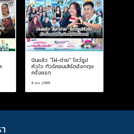
บินแล้ว "ไผ่-ต่าย" โชว์รูป
ล
หัวใจ ทัวร์คอนเสิร์ตอังกฤษ
ครั้งแรก
6 ส.ค. 2569
รา