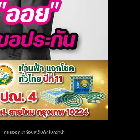
 “ถอยออกมาก่อนสิเจ็บคักไปกว่านี้”