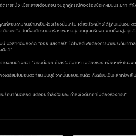
รายหนึ่ง เมื่อหลายเดือนก่อน จนถูกคู่กรณีฟ้องร้องข้อหาหมิ่นประมาท ทำให้เส
่สอบถามกันเข้ามาเป็นห่วงเรื่องนี้นะครับ เดี๋ยวเร็วๆนี้คงได้รู้กันแน่นอน ต
ิ่มเติมนะครับ วันนี้ผมติดงานมาร้องเพลงอยู่ขอบคุณครับผม งานนี้ผมสู้อยู่แล
นี่ มิวสิคฯต้นสังกัด “ออย แสงศิลป์” ได้โพสต์เฟซต้องการนายประกันที่ศาลม
ศิลป์”
อปราบจอนนี่”เผยว่า “ตอนนี้ออย กำลังใจดีมากๆ ไม่ต้องห่วง เพื่อนๆพี่ๆในว
เตรียมไปมอบตัวที่สน.มีนบุรี จากนั้นขอประกันตัว ก็เตรียมเป็นหลักทรัพย์ไป
 ก็คุยปรึกษากันตลอด แต่ออยกำลังใจเยอะ กำลังใจดีมากๆไม่ต้องห่วงครับ”