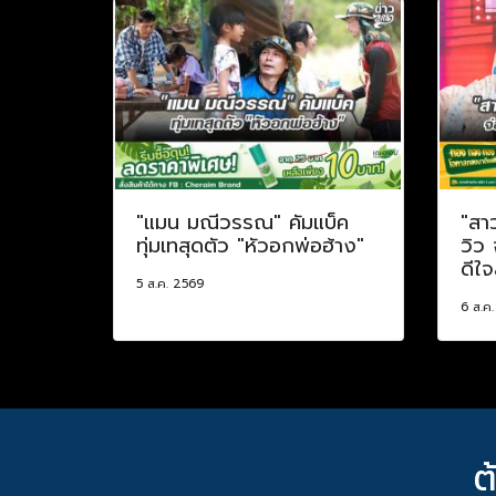
"แมน มณีวรรณ" คัมแบ็ค
"สา
ทุ่มเทสุดตัว "หัวอกพ่อฮ้าง"
วิว
ดีใจ
5 ส.ค. 2569
6 ส.ค
ต