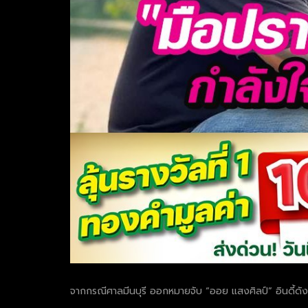
จากกรณีศาลมีนบุรี ออกหมายจับ “ออย แสงศิลป์” อินดี้ดัง
.