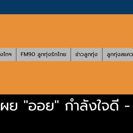
างไทฯ
FM90 ลูกทุ่งรักไทย
ข่าวลูกทุ่ง
ลูกทุ่งสแคว
เผย "ออย" กำลังใจดี -