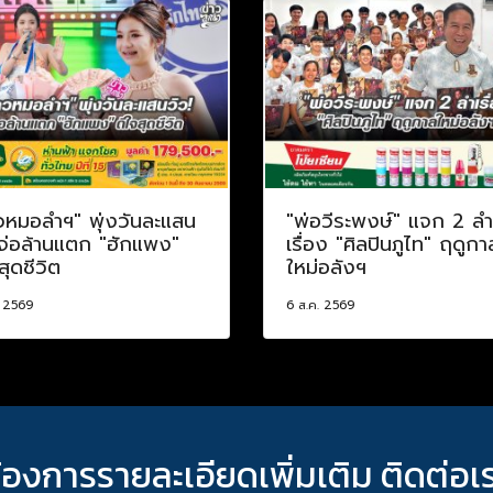
วหมอลำฯ" พุ่งวันละแสน
"พ่อวีระพงษ์" แจก 2 ลำ
 จ่อล้านแตก "ฮักแพง"
เรื่อง "ศิลปินภูไท" ฤดูกา
สุดชีวิต
ใหม่อลังฯ
. 2569
6 ส.ค. 2569
้องการรายละเอียดเพิ่มเติม ติดต่อเ