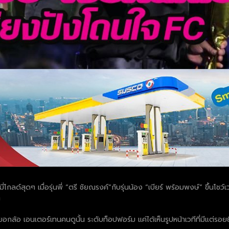
มี่โกลด์สุดๆ เมื่อรุ่นพี่ “ตรี ชัยณรงค์”กับรุ่นน้อง “เบียร์ พร้อมพงษ์” ขึ้นโช
ๆ
อกล้อ เอนเตอร์เทนคนดูนั้น ระดับท็อปฟอร์ม แค่ได้เห็นรูปหน้าเวทีที่มีแต่รอย