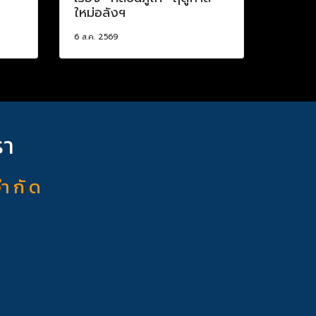
ใหม่อลังฯ
6 ส.ค. 2569
รา
จำ กั ด