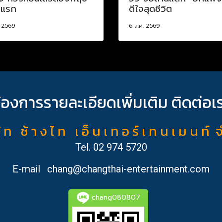
งแรก
ดีใจสุดชีวิต
. 2569
6 ส.ค. 2569
้องการรายละเอียดเพิ่มเติม ติดต่อเ
ั ท ช้ า ง ไ ท เ อ็ น เ ท อ ร์ เ ท น เ ม น ท์ 
Tel.
02 974 5720
E-mail
chang@changthai-entertainment.com
chang080807