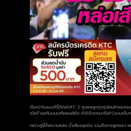
เรียกว่าโมเมนต์นี้ดีต่อใจFC 2 ขุนพลลูกทุ่งรุ่นใหม่ค่ายแกรม
เบียร์”เจอกันบนเวทีคอนเสิร์ต กำไรจึงตกมาถึงFCแบบเต็ม
.
เพราะคู่นี้ทั้งความหล่อ น้ำเสียงสุดปัง รวมถึงการพูดแซว หย