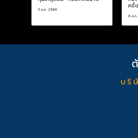
ครั้
5 ส.ค. 2569
6 ส.ค
ต
บ ริ ษ