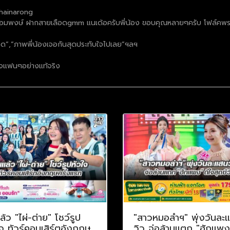
 Chainarong
์ พร้อมพงษ์ ฝากสายเลือดgmm แนเด้อครับพี่น้อง ขอบคุณหลายๆครับ โฟล์คพร
ดยอด”,”ภาพพี่น้องเจอกันสุดประทับใจไปเลย”ฯลฯ
ัญใจแฟนๆอย่างแท้จริง
ล้ว "ไผ่-ต่าย" โชว์รูป
"สาวหมอลำฯ" พุ่งวันละ
จ ทัวร์คอนเสิร์ตอังกฤษ
วิว จ่อล้านแตก "ฮักแพง