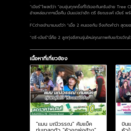
.
“เบียร์”โพสต์ว่า “อบอุ่นทุกครั้งที่ได้เจอกันครับอ้าย Tree
อ้ายหล่อมากๆเมื่อคืน มันแปลว่าฮัก ตรี ชัยณรงค์ เบียร
.
FCต่างเข้ามาเมนต์ว่า “เมื่อ 2 คนเจอกัน จึงเกิดคำว่า สุ
.
“ตรี-เบียร์”นี่คือ 2 ลูกทุ่งอีสานรุ่นใหม่คุณภาพคับแก้วขว
เนื้อหาที่เกี่ยวข้อง
"แมน มณีวรรณ" คัมแบ็ค
บินแ
ทุ่มเทสุดตัว "หัวอกพ่อฮ้าง"
หัวใ