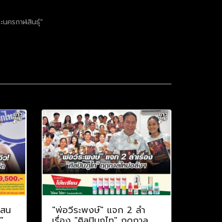
ะนครกาฬสินธุ์”
แสน
"พ่อวีระพงษ์" แจก 2 ลำ
"
เรื่อง "ศิลปินภูไท" ฤดูกาล