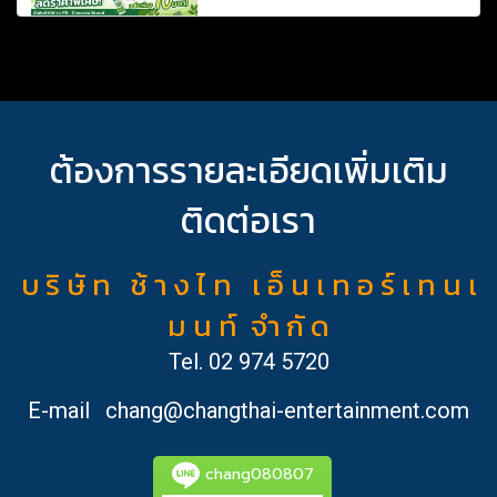
ต้องการรายละเอียดเพิ่มเติม
ติดต่อเรา
บ ริ ษั ท ช้ า ง ไ ท เ อ็ น เ ท อ ร์ เ ท น เ
ม น ท์ จำ กั ด
Tel.
02 974 5720
E-mail
chang@changthai-entertainment.com
chang080807