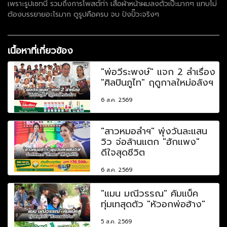
เพราะรูปเซทนี้ รวมถึงการโพสต์ท่า เสื้อผ้าหน้าผมลงตัวเป๊ะมากๆ แทบไม่
ต้องบรรยายอะไรมาก ดูรูปคือครบ จบ ปังปั๊วะจริงๆ
เนื้อหาที่เกี่ยวข้อง
"พ่อวีระพงษ์" แจก 2 ลำเรื่อง
"ศิลปินภูไท" ฤดูกาลใหม่อลังฯ
6 ส.ค. 2569
"สาวหมอลำฯ" พุ่งวันละแสน
วิว จ่อล้านแตก "ฮักแพง"
ดีใจสุดชีวิต
6 ส.ค. 2569
"แมน มณีวรรณ" คัมแบ็ค
ทุ่มเทสุดตัว "หัวอกพ่อฮ้าง"
5 ส.ค. 2569