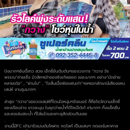
ปังมากๆอินดี้สาว สวย เซ็กซี่อันดับต้นๆของวงการ “กวาง จิร
พรรณ”ค่ายเซิ้ง มิวสิคฯเจ้าของซิงเกิลฮอต เยอะมากๆ อย่าง“มักอ้าย
หลายเด้อ” , “ผ่านไป” , “ใจสั่นเมื่อพ้อแฟนเก่า”ฯลฯเอกลักษณ์เสียงแหบ
เสน่ห์ งานรุมมากๆ
.
ล่าสุด “กวาง”ขออวดเสน่ห์ที่โดนใจหนุ่มๆจังเบอร์ ก็คือโชว์ความเซ็กซี่
ของเรือนร่าง ขาวละมุน ในชุดว่ายน้ำที่ดีไซน์ได้เก๋ เท่มากๆ ทั้งแอ็คยืน
และลงเล่นสระน้ำ ที่ใส่แจ๋วมองทะลุสัดส่วนกันเลย
.
งานนี้มีFC เข้ามารัวเมนต์มโหฬาร กดไลค์ เป็นแสนๆ กดแชร์มหาศาล