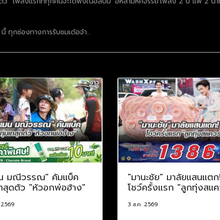
 “เพลงแรกที่ทุกคนจะได้ฟังในอัลบั้ม 'อีหล่ามหัศจรรย์'เพลง 2 ปี แพ้ 2 นาที เ
ี้ ทุกช่องทางการรับชมเด้อจ้า..
น มณีวรรณ" คัมแบ็ค
"มานะชัย" มาลัยแสนแตก
เทสุดตัว "หัวอกพ่อฮ้าง"
โชว์ครั้งแรก "ลูกทุ่งสแค
. 2569
3 ส.ค. 2569