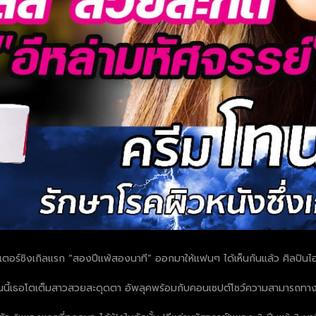
สเตอร์ซิงเกิลแรก “สองปีแพ้สองนาที” ออกมาให้แฟนๆ ได้เห็นกันแล้ว ศิลปินไ
่ตอนนี้เธอโตเต็มสาวสวยสะดุดตา อัพลุคพร้อมกับคอนเซปต์โชว์ความสามารถ