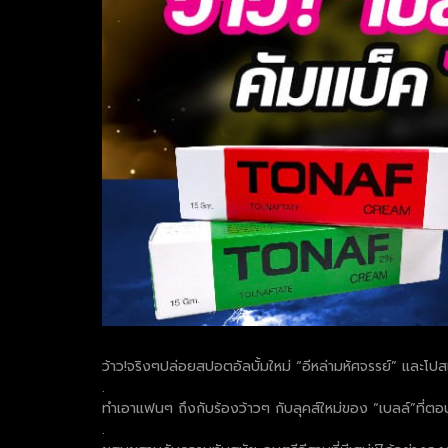
ว้าว!จริงๆปล่อยสปอตอัลบั้มใหม่ “อีหล่ามหัศจรรย์” และโป
.
ทำเอาแฟนๆ ถึงกับร้องว้าวๆ กับลุคส์ใหม่ของ “เบลล์”ที
.