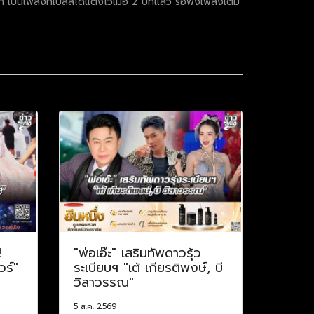
ป็นเพลงที่เบลล์ได้แต่งไว้เมื่อ 2 ปีที่แล้ว รอฟังเพลงเต็ม
!
"พ่อเอ๊ะ" เสริมทัพดาวรุ้ว
วร์"
ระเบียบฯ "เต้ เกียรติพงษ์, บี
วิลาวรรณ"
5 ส.ค. 2569