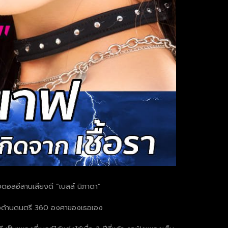
อดอลอีสานเสียงดี “เบลล์ นิภาดา”
ทางด้านดนตรี 360 องศาของเธอเอง