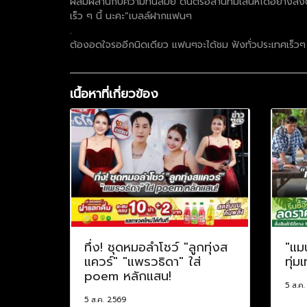
ผสมผสานกับความทันสมัย ดนตรีอีสานที่มีเสน่ห์ได้อย่างลงตัว
เร็ว ๆ นี้ นะคะ”เบลล์ฝากแฟนๆ
.
ต้องอดใจรออีกนิดเดียว แฟนๆจะได้ชม ฟังทั่วประเทศเร็วๆ น
เนื้อหาที่เกี่ยวข้อง
ทึ่ง! ชุดหมอลำโชว์ "ลูกทุ่งส
"แม
แควร์" "แพรวธิดา" ใส่
ทุ่ม
poem หลักแสน!
5 ส.ค
5 ส.ค. 2569