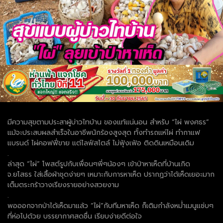
มีความสุขตามประสาผู้บ่าวไทบ้าน ของแท้แน่นอน สำหรับ “ไผ่ พงศธร”
แม้จะประสบผลสำเร็จในอาชีพนักร้องสูงสุด ทั้งทำรถแห่ไผ่ ทำกาแฟ
แบรนด์ ไผ่คอฟฟี่ขาย แต่ไลฟ์สไตล์ ไม่ฟุ้งเฟ้อ ติดดินเหมือนเดิม
.
ล่าสุด “ไผ่” โพสต์รูปกับเพื่อนๆพี่ๆน้องๆ เข้าป่าหาเห็ดที่บ้านเกิด
จ.ยโสธร ใส่เสื้อผ้าชุดง่ายๆ เหมาะกับการหาเห็ด ปรากฏว่าได้เห็ดเยอะมาก
เต็มตระกร้าวางเรียงรายอย่างสวยงาม
.
พอออกจากป่าได้เห็ดมาแล้ว “ไผ่”กับทีมหาเห็ด ก็เติมกำลังหม่ำเมนูแซ่บๆ
ที่ห่อไปด้วย บรรยากาศสดชื่น เรียบง่ายดีต่อใจ