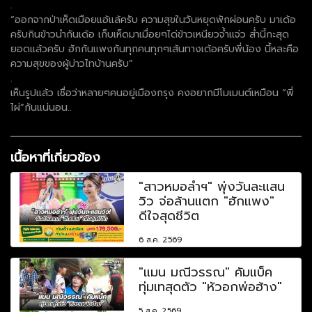
.
“ออกจากป่าเห็ดเมือยแอ้แล้ครับ ความสุขในวันหยุดพักผ่อนครับ มาเด้อ
ครับกินข้าวนำกันเด้อ เก็บเห็ดมาเมื่อยๆได่ข้าวเหนียวจ้ำแจ่ว ส่ำนี้กะสุด
ยอดแล้วครับ ฮักกันแพงกันทุกคนทุกๆเส้นทางเด้อครับพี่น้อง นี้หละคือ
ความสุขของผู้บ่าวไทบ้านครับ”
.
เห็นรูปแล้ว เชื่อว่าหลายๆคนอยู่เมืองกรุง คงอยากมีโมเมนต์เหมือน “พี่
ไผ่”กันแน่นอน..
เนื้อหาที่เกี่ยวข้อง
"สาวหมอลำฯ" พุ่งวันละแสน
วิว จ่อล้านแตก "ฮักแพง"
ดีใจสุดชีวิต
6 ส.ค. 2569
"แมน มณีวรรณ" คัมแบ็ค
ทุ่มเทสุดตัว "หัวอกพ่อฮ้าง"
5 ส.ค. 2569