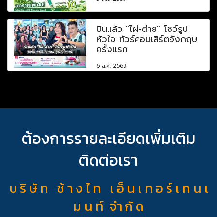
บินแล้ว "ไผ่-ต่าย" โชว์รูป
หัวใจ ทัวร์คอนเสิร์ตอังกฤษ
ครั้งแรก
6 ส.ค. 2569
ต้องการรายละเอียดเพิ่มเติม
ติดต่อเรา
บ ริ ษั ท ช้ า ง ไ ท เ อ็ น เ ท อ ร์ เ ท น เ
ม น ท์ จำ กั ด