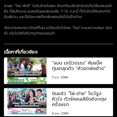
.
ล่าสุด “ใหม่ พัชรี” ปังในไทยไม่พอ ยังเตรียมลัดฟ้าบินไปโชว์ลีลาหมอลำ
ซิ่ง ที่สปริงเวล เมลเบิร์นออสเตรเลีย 7-12 ก.ย.นี้ ทั้งไปโชว์ให้แฟนๆได้
มันส์ม่วน และถือโอกาสเที่ยวพักผ่อนให้ฉ่ำใจอีกด้วย
.
เรียกว่าแฟนๆชาวไทยที่โน่น เตรียมตัวได้เลย “ใหม่”จะขนความสนุก ร้อง
ลำ เต้นไปเสิร์ฟรัวๆจุกๆแน่นอนจ้า..
เนื้อหาที่เกี่ยวข้อง
"แมน มณีวรรณ" คัมแบ็ค
ทุ่มเทสุดตัว "หัวอกพ่อฮ้าง"
5 ส.ค. 2569
บินแล้ว "ไผ่-ต่าย" โชว์รูป
หัวใจ ทัวร์คอนเสิร์ตอังกฤษ
ครั้งแรก
6 ส.ค. 2569