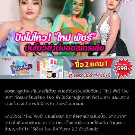
ฮอตทะลุหน้าฝนกันเลยทีเดียว หมอลำซิ่งร่วมสมัยตัวแม่ “ใหม่ พัชรี ไชย
เลิศ” ที่ครบเครื่องเรื่อง ร้อง ลำ โชว์เอาอยู่ทุกเวที ทั้งรับเชิญ และแสดง
เองเต็มวงเจ้าภาพไม่ผิดหวัง จ้างหมื่นเล่นแสน
.
แถมช่วงนี้ “ใหม่ พัชรี” ขยันอัพลุค จัดเสื้อผ้าหน้าผมปังปั๊วะ ฟาดมากๆ
สง่าเซ็กซี่ออร่าพุ่งตลอด ทำเอาเรตติ้งแล่นฉิว ขณะที่ซิงเกิล “บุญผลา
สัญญาฮัก”ft. “วิเชียร ไชยเลิศ”ก็แรง 2.3 ล้านวิวแล้ว