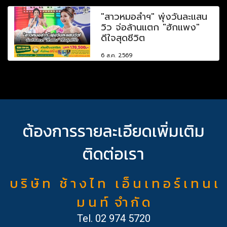
"สาวหมอลำฯ" พุ่งวันละแสน
วิว จ่อล้านแตก "ฮักแพง"
ดีใจสุดชีวิต
6 ส.ค. 2569
ต้องการรายละเอียดเพิ่มเติม
ติดต่อเรา
บ ริ ษั ท ช้ า ง ไ ท เ อ็ น เ ท อ ร์ เ ท น เ
ม น ท์ จำ กั ด
Tel.
02 974 5720