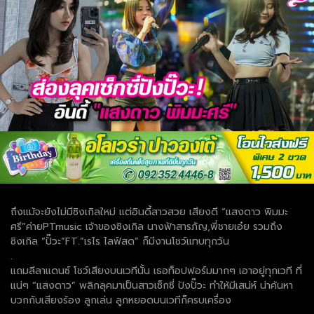
ถึงแม้จะยังไม่มีซิงเกิลใหม่ แต่อินดี้สาวสวย เสียงดี “แสงดาว พิมมะ
ศรี”ค่ายPTmusic เจ้าของซิงเกิล นางฟ้าสารภัญ,พี่ชายเอ๋ย รวมถึง
ซิงเกิล “ปั๊วะ”FT.”เรไร ไลฟ์สด” ก็มีงานโชว์แทบทุกวัน
.
แถมลีลาแดนซ์ โชว์เสียงบนเวทีนั้น เธอท็อปฟอร์มมากๆ เอาอยู่ทุกเวที ที่
แน่ๆ “แสงดาว” พลิกลุคมาเป็นสาวเซ็กซี่ ปังปั๊วะ ทำให้มีเสน่ห์ น่าค้นหา
บวกกับเสียงร้อง ลูกเล่น ลูกหยอดบนเวทีก็ครบเครื่อง