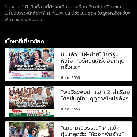
.
“แสงดาว” คืออินดี้สาวที่ดังและมีงานต่อเนื่อง ถึงจะไม่ได้มีกระแส
เปรี้ยงปร้างหน้าสื่อเท่าไหร่ ที่แน่ๆFCเหนียวแน่นสุดๆ ไปดูชอทเด็ดแซ่บๆ
ฟาดๆของเธอกันเล้ย..
เนื้อหาที่เกี่ยวข้อง
บินแล้ว "ไผ่-ต่าย" โชว์รูป
หัวใจ ทัวร์คอนเสิร์ตอังกฤษ
ครั้งแรก
6 ส.ค. 2569
"พ่อวีระพงษ์" แจก 2 ลำเรื่อง
"ศิลปินภูไท" ฤดูกาลใหม่อลังฯ
6 ส.ค. 2569
"แมน มณีวรรณ" คัมแบ็ค
ทุ่มเทสุดตัว "หัวอกพ่อฮ้าง"