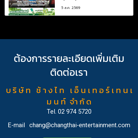
5 ส.ค. 2569
ต้องการรายละเอียดเพิ่มเติม
ติดต่อเรา
บ ริ ษั ท ช้ า ง ไ ท เ อ็ น เ ท อ ร์ เ ท น เ
ม น ท์ จำ กั ด
Tel.
02 974 5720
E-mail
chang@changthai-entertainment.com