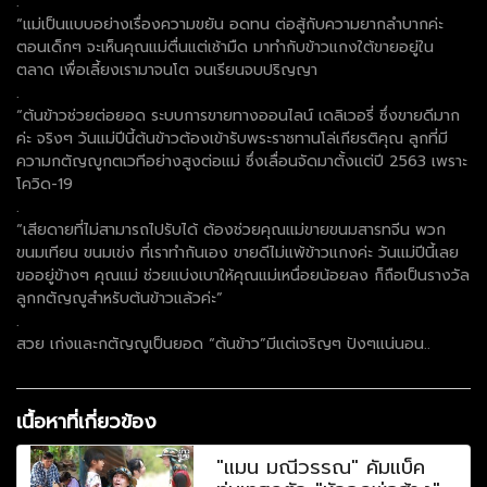
.
“แม่เป็นแบบอย่างเรื่องความขยัน อดทน ต่อสู้กับความยากลำบากค่ะ
ตอนเด็กๆ จะเห็นคุณแม่ตื่นแต่เช้ามืด มาทำกับข้าวแกงใต้ขายอยู่ใน
ตลาด เพื่อเลี้ยงเรามาจนโต จนเรียนจบปริญญา
.
“ต้นข้าวช่วยต่อยอด ระบบการขายทางออนไลน์ เดลิเวอรี่ ซึ่งขายดีมาก
ค่ะ จริงๆ วันแม่ปีนี้ต้นข้าวต้องเข้ารับพระราชทานโล่เกียรติคุณ ลูกที่มี
ความกตัญญูกตเวทีอย่างสูงต่อแม่ ซึ่งเลื่อนจัดมาตั้งแต่ปี 2563 เพราะ
โควิด-19
.
“เสียดายที่ไม่สามารถไปรับได้ ต้องช่วยคุณแม่ขายขนมสารทจีน พวก
ขนมเทียน ขนมเข่ง ที่เราทำกันเอง ขายดีไม่แพ้ข้าวแกงค่ะ วันแม่ปีนี้เลย
ขออยู่ข้างๆ คุณแม่ ช่วยแบ่งเบาให้คุณแม่เหนื่อยน้อยลง ก็ถือเป็นรางวัล
ลูกกตัญญูสำหรับต้นข้าวแล้วค่ะ”
.
สวย เก่งและกตัญญูเป็นยอด “ต้นข้าว”มีแต่เจริญๆ ปังๆแน่นอน..
เนื้อหาที่เกี่ยวข้อง
"แมน มณีวรรณ" คัมแบ็ค