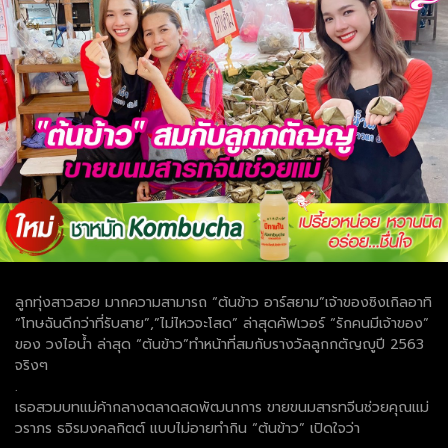
ลูกทุ่งสาวสวย มากความสามารถ “ต้นข้าว อาร์สยาม”เจ้าของซิงเกิลอาทิ
“โทษฉันดีกว่าที่รับสาย”,”ไม่ไหวจะโสด” ล่าสุดคัฟเวอร์ “รักคนมีเจ้าของ”
ของ วงไอน้ำ ล่าสุด “ต้นข้าว”ทำหน้าที่สมกับรางวัลลูกกตัญญูปี 2563
จริงๆ
.
เธอสวมบทแม่ค้ากลางตลาดสดพัฒนาการ ขายขนมสารทจีนช่วยคุณแม่
วราภร ธจิรมงคลกิตต์ แบบไม่อายทำกิน “ต้นข้าว” เปิดใจว่า