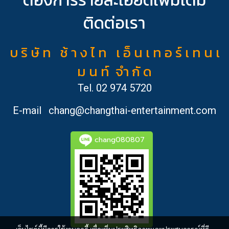
ติดต่อเรา
บ ริ ษั ท ช้ า ง ไ ท เ อ็ น เ ท อ ร์ เ ท น เ
ม น ท์ จำ กั ด
Tel.
02 974 5720
E-mail
chang@changthai-entertainment.com
chang080807