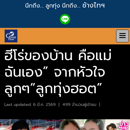
ช้างไทฯ
นึกถึง... ลูกทุ่ง
นึกถึง...
ฮีโร่ของบ้าน คือแม่
ฉันเอง” จากหัวใจ
ลูกๆ“ลูกทุ่งฮอต”
Last updated: 6 มี.ค. 2569
|
499 จำนวนผู้เข้าชม
|