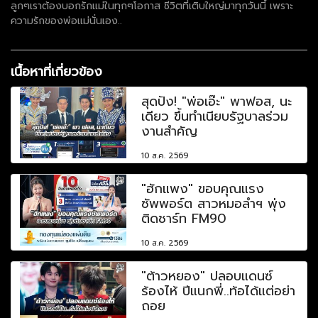
ลูกๆเราต้องบอกรักแม่ในทุกๆโอกาส ชีวิตที่เติบใหญ่มาทุกวันนี้ เพราะ
ความรักของพ่อแม่นั่นเอง..
เนื้อหาที่เกี่ยวข้อง
สุดปัง! "พ่อเอ๊ะ" พาฟอส, นะ
เดียว ขึ้นทำเนียบรัฐบาลร่วม
งานสำคัญ
10 ส.ค. 2569
"ฮักแพง" ขอบคุณแรง
ซัพพอร์ต สาวหมอลำฯ พุ่ง
ติดชาร์ท FM90
10 ส.ค. 2569
"ต้าวหยอง" ปลอบแดนซ์
ร้องไห้ ปีแนกพี่..ท้อได้แต่อย่า
ถอย