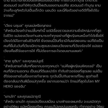
ด้าน แต่ด้านที่ชัดเจนและเห็นจนชินตาคือ การเข้าวัดทำบุญ ตักบาตร
สวดมนต์ จนทำให้ทุกวันนี้ไผ่เดินรอยตามแม่คือ สวดมนต์ ทำบุญ ยาม
ว่างก็จะอุทิศตัวไปเป็นเด็กวัด นอนวัด และนี่คือตัวอย่างดีดีที่ไผ่ได้รับ
จากแม่”
.
“เวียง นฤมล” คุณแม่เหรียญทอง
“สำหรับเวียงคำว่าแม่สั้นๆคำนี้ แต่มีเรื่องราวและความยิ่งใหญ่มากที่สุด
ในชีวิต แม่ของเวียงท่านสามารถทำทุกอย่างที่ผู้หญิงคนหนึ่งทำได้เพื่อให้
เวียงได้มีโอกาสในชีวิตที่ดี ยิ่งตอนนี้วันที่เรามีกันแค่สองคน แม่ก็ยังเป็น
คนที่ยิ้มในวันที่เวียงมีความสุขและปลอบเวียงยามที่เวียงร้องไห้ แม่ของ
เวียงคือฮีโร่ของการให้ ที่ไม่ต้องการอะไรตอบแทนเลยค่ะ”
.
“ฮาย ชุติมา” และคุณแม่นุจรี
“สำหรับฮายคำสั้นๆที่อยากบอกทุกคนว่า “เเม่คือผู้หญิงมหัศจรรย์“ เป็น
คนที่มีความอดทน เป็นเเม่ที่ดีเเละน่ารัก ทำกับข้าวอร่อยที่สุดเลย เเม่เป็น
ฮีโร่ของฮายในเรื่องการทำอาหาร ทุกวันนี้ไปกินอาหารที่ไหน สุดท้ายก็
ต้องกลับมากินฝีมือแม่ทุกครั้ง อยากบอกแม่ว่า รักเเม่ที่สุดในโลก MY
HERO ของฉัน”
.
“แทนไท” และคุณแม่จารุณี
“สำหรับ แทนไท คุณแม่เปรียบเสมือน นางฟ้าของผมครับ จะเนรมิตทุก
อย่างให้ผม แม้เหนื่อยแค่ไหน คุณแม่ไม่เคยบ่นเลยครับ ทำทุกอย่าง ให้ผม