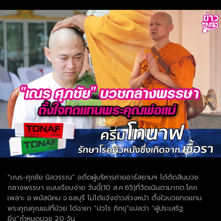
“เณร-ศุภชัย นิลวรรณ” อดีตผู้บริหารค่ายอาร์สยามฯ ได้ตัดสินบวช
กลางพรรษา แบบเรียบง่าย วันนี้(10 ส.ค.65)ที่วัดเนินตามากต.โคก
เพลาะ อ.พนัสนิคม จ.ชลบุรี ไม่ได้แจ้งข่าวล่วงหน้า ตั้งใจบวชทดแทน
พระคุณคุณแม่ที่ป่วย ได้ฉายา “ปวโร ภิกขุ”แปลว่า “ผู้ประเสริฐ
ยิ่ง”กำหนดบวช 20 วัน