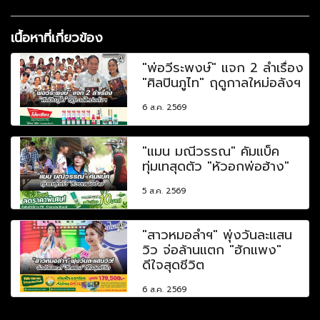
เนื้อหาที่เกี่ยวข้อง
"พ่อวีระพงษ์" แจก 2 ลำเรื่อง
"ศิลปินภูไท" ฤดูกาลใหม่อลังฯ
6 ส.ค. 2569
"แมน มณีวรรณ" คัมแบ็ค
ทุ่มเทสุดตัว "หัวอกพ่อฮ้าง"
5 ส.ค. 2569
"สาวหมอลำฯ" พุ่งวันละแสน
วิว จ่อล้านแตก "ฮักแพง"
ดีใจสุดชีวิต
6 ส.ค. 2569