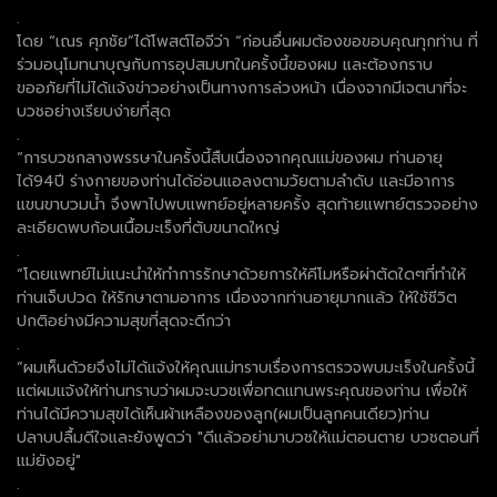
.
โดย “เณร ศุภชัย”ได้โพสต์ไอจีว่า “ก่อนอื่นผมต้องขอขอบคุณทุกท่าน ที่
ร่วมอนุโมทนาบุญกับการอุปสมบทในครั้งนี้ของผม และต้องกราบ
ขออภัยที่ไม่ได้แจ้งข่าวอย่างเป็นทางการล่วงหน้า เนื่องจากมีเจตนาที่จะ
บวชอย่างเรียบง่ายที่สุด
.
“การบวชกลางพรรษาในครั้งนี้สืบเนื่องจากคุณแม่ของผม ท่านอายุ
ได้94ปี ร่างกายของท่านได้อ่อนแอลงตามวัยตามลำดับ และมีอาการ
แขนขาบวมน้ำ จึงพาไปพบแพทย์อยู่หลายครั้ง สุดท้ายแพทย์ตรวจอย่าง
ละเอียดพบก้อนเนื้อมะเร็งที่ตับขนาดใหญ่
.
“โดยแพทย์ไม่แนะนำให้ทำการรักษาด้วยการให้คีโมหรือผ่าตัดใดๆที่ทำให้
ท่านเจ็บปวด ให้รักษาตามอาการ เนื่องจากท่านอายุมากแล้ว ให้ใช้ชีวิต
ปกติอย่างมีความสุขที่สุดจะดีกว่า
.
“ผมเห็นด้วยจึงไม่ได้แจ้งให้คุณแม่ทราบเรื่องการตรวจพบมะเร็งในครั้งนี้
แต่ผมแจ้งให้ท่านทราบว่าผมจะบวชเพื่อทดแทนพระคุณของท่าน เพื่อให้
ท่านได้มีความสุขได้เห็นผ้าเหลืองของลูก(ผมเป็นลูกคนเดียว)ท่าน
ปลาบปลื้มดีใจและยังพูดว่า "ดีแล้วอย่ามาบวชให้แม่ตอนตาย บวชตอนที่
แม่ยังอยู่"
.