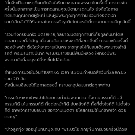
“นั่นจึงเป็นสาเหตุที่ผมตัดสินใจรีบบวชกลางพรรษาในครั้งนี้ การบวชใน
ครั้งนี้นอกจากจะเป็นการทดแทนคุณบิดามารดาแล้ว ยังถือโอกาส
ทดแทนคุณญาติผู้ใหญ่ และผู้มีพระคุณทุกๆท่าน รวมทั้งอดีตเจ้า
นาย"เฮียฮ้อ"ที่ให้โอกาสในการเจริญเติบโตในหน้าที่การงานมาจนมีทุกวันนี้
.
“รวมทั้งครอบครัว,มิตรสหาย,กัลยาณมิตรทุกท่านที่เกื้อกูลกันมาโดย
ตลอด และที่สำคัญ เนื่องในวันแม่แห่งชาติที่จะมาถึงนี้ การบวชในครั้งนี้
ของข้าพเจ้า ตั้งใจว่าจะถวายเป็นพระราชกุศลให้กับสมเด็จพระนางเจ้าสิ
ริกิติ์ พระบรมราชินีนาถ พระบรมราชชนนีพันปีหลวง ให้ทรงมีพระ
พลานามัยที่สมบูรณ์ยิ่งๆขึ้นไปอีกด้วย
.
กำหนดการบวชในวันที่10สค.65 เวลา 8.30น.กำหนดสึกวันที่29สค.65
รวม 20 วัน
ดังนั้นผมจึงขอใช้โอกาสตรงนี้ กราบลาอุปสมบทต่อทุกๆท่าน
.
"กรรมใดๆหากข้าพเจ้าได้เคยกระทำต่อพวกท่าน ทั้งกายกรรมก็ดี วจี
กรรมก็ดี มโนกรรมก็ดี ทั้งต่อหน้าก็ดี ลับหลังก็ดี ทั้งที่ตั้งใจก็ดี ไม่ตั้งใจ
ก็ดี ข้าพเจ้ากราบขอขมา ขอความเมตตา อโหสิกรรมให้แก่ข้าพเจ้า ด้วย
เทอญ"
.
“ข่าวลูกทุ่ง”ขออนุโมทนาบุญกับ “พระปวโร ภิกขุ”ในการบวชครั้งนี้ด้วย