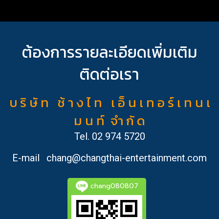
ต้องการรายละเอียดเพิ่มเติม
ติดต่อเรา
บ ริ ษั ท ช้ า ง ไ ท เ อ็ น เ ท อ ร์ เ ท น เ
ม น ท์ จำ กั ด
Tel.
02 974 5720
E-mail
chang@changthai-entertainment.com
chang080807