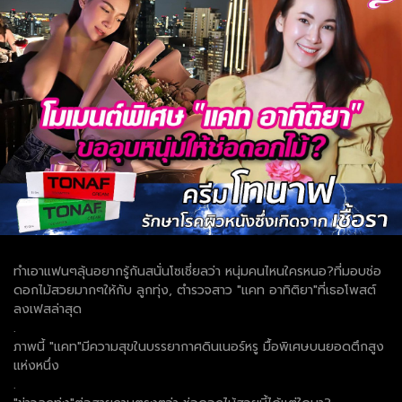
ทำเอาแฟนๆลุ้นอยากรู้กันสนั่นโซเชี่ยลว่า หนุ่มคนไหนใครหนอ?ที่มอบช่อ
ดอกไม้สวยมากๆให้กับ ลูกทุ่ง, ตำรวจสาว "แคท อาทิติยา"ที่เธอโพสต์
ลงเฟสล่าสุด
.
ภาพนี้ "แคท"มีความสุขในบรรยากาศดินเนอร์หรู มื้อพิเศษบนยอดตึกสูง
แห่งหนึ่ง
.