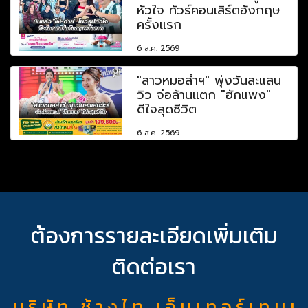
หัวใจ ทัวร์คอนเสิร์ตอังกฤษ
ครั้งแรก
6 ส.ค. 2569
"สาวหมอลำฯ" พุ่งวันละแสน
วิว จ่อล้านแตก "ฮักแพง"
ดีใจสุดชีวิต
6 ส.ค. 2569
ต้องการรายละเอียดเพิ่มเติม
ติดต่อเรา
บ ริ ษั ท ช้ า ง ไ ท เ อ็ น เ ท อ ร์ เ ท น เ