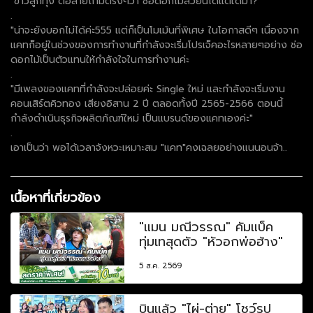
"ข่าวลูกทุ่ง"ต่อสายถามตรงๆว่า ช่อดอกไม้สวยนี้ได้แต่ใดมา?
.
"น่าจะยังบอกไม่ได้ค่ะ555 แต่ก็เป็นโมเม้นที่พิเศษ ในโอกาสดีๆ เนื่องจาก
แคทก็อยู่ในช่วงของการทำงานที่กำลังจะเริ่มโปรเจ็คอะไรหลายๆอย่าง ช่อ
ดอกไม้เป็นตัวแทนให้กำลังใจในการทำงานค่ะ
.
"มีเพลงของแคทที่กำลังจะปล่อยค่ะ Single ใหม่ และกำลังจะเริ่มงาน
คอนเสิร์ตคิวทอง เสียงอิสาน 2 ปี ตลอดทั้งปี 2565-2566 ตอนนี้
กำลังดำเนินธุรกิจผลิตภัณฑ์ใหม่ เป็นแบรนด์ของแคทเองค่ะ"
.
เอาเป็นว่า พอได้เวลาจังหวะเหมาะสม "แคท"คงเฉลยอย่างแนนอนจ้า..
เนื้อหาที่เกี่ยวข้อง
"แมน มณีวรรณ" คัมแบ็ค
ทุ่มเทสุดตัว "หัวอกพ่อฮ้าง"
5 ส.ค. 2569
บินแล้ว "ไผ่-ต่าย" โชว์รูป