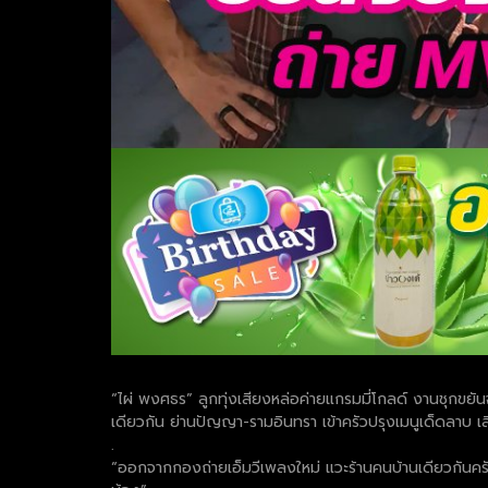
“ไผ่ พงศธร” ลูกทุ่งเสียงหล่อค่ายแกรมมี่โกลด์ งานชุกขยันจ
เดียวกัน ย่านปัญญา-รามอินทรา เข้าครัวปรุงเมนูเด็ดลาบ เสิ
.
“ออกจากกองถ่ายเอ็มวีเพลงใหม่ แวะร้านคนบ้านเดียวกันครับ 