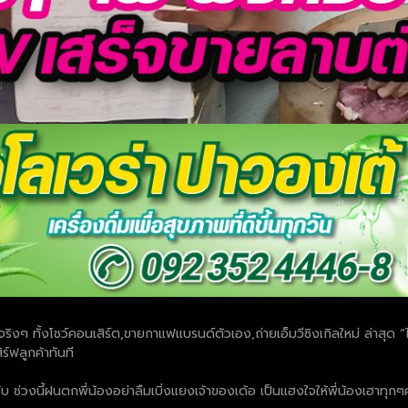
ริงๆ ทั้งโชว์คอนเสิร์ต,ขายกาแฟแบรนด์ตัวเอง,ถ่ายเอ็มวีซิงเกิลใหม่ ล่าสุด “ไ
ร์ฟลูกค้าทันที
ช่วงนี้ฝนตกพี่น้องอย่าลืมเบิ่งแยงเจ้าของเด้อ เป็นแฮงใจให้พี่น้องเฮาทุกๆค