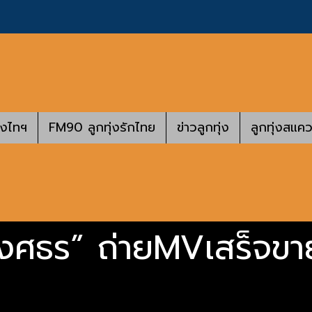
างไทฯ
FM90 ลูกทุ่งรักไทย
ข่าวลูกทุ่ง
ลูกทุ่งสแคว
พงศธร” ถ่ายMVเสร็จขา