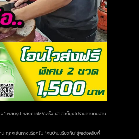
ผ่”โพสต์รูป หลังถ่ายMVเสร็จ เจ้าตัวก็มุ่งไปร้านลาบคนบ้าน
น ทุกๆเส้นทางเด้อครับ "คนบ้านเดียวกัน"สู้ๆเด้อครับพี่