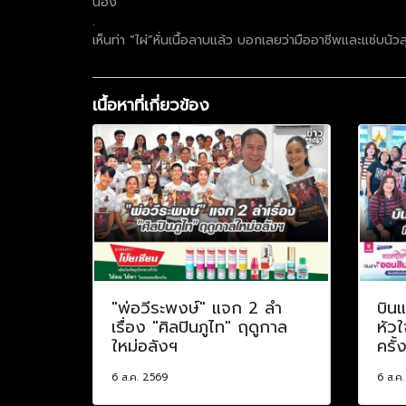
น้อง”
.
เห็นท่า “ไผ่”หั่นเนื้อลาบแล้ว บอกเลยว่ามืออาชีพและแซ่บนัวสุ
เนื้อหาที่เกี่ยวข้อง
"พ่อวีระพงษ์" แจก 2 ลำ
บินแ
เรื่อง "ศิลปินภูไท" ฤดูกาล
หัวใ
ใหม่อลังฯ
ครั้
6 ส.ค. 2569
6 ส.ค