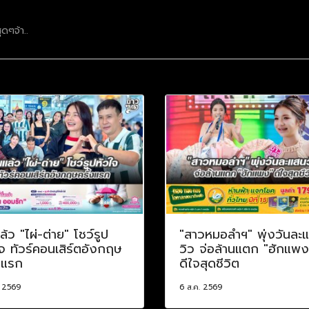
ดๆจ้า..
ล้ว "ไผ่-ต่าย" โชว์รูป
"สาวหมอลำฯ" พุ่งวันละ
จ ทัวร์คอนเสิร์ตอังกฤษ
วิว จ่อล้านแตก "ฮักแพง
งแรก
ดีใจสุดชีวิต
. 2569
6 ส.ค. 2569