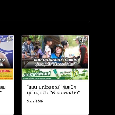
แสน
"แมน มณีวรรณ" คัมแบ็ค
"
ทุ่มเทสุดตัว "หัวอกพ่อฮ้าง"
5 ส.ค. 2569