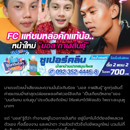
มาแรงด้วยน้ำเสียงและความมั่นใจเกินร้อย “มอส กาฬสินธุ์”ลูกทุ่งอินดี้
ค่ายแกรมมี่ฯล่าสุดปล่อยเพลงคัฟเวอร์ซิงเกิล “เป็นเกียรติหลาย”ของ
“มนต์แคน แก่นคูน”ประเดิมสังกัดใหม่ ให้แฟนๆได้ฟังแล้ว ไพเราะละมุนหู
มากๆ
.
แต่ “มอส”รู้ดีว่า ทำงานอยู่ในวงการบันเทิง อยู่นิ่งๆไม่ได้ต้องอัพเลเวล
ตัวเอง ทั้งเรื่องงาน และหน้าตา ว่าแล้วเจ้าตัวจึงไปอัพจมูกใหม่ บวมไม่กี่