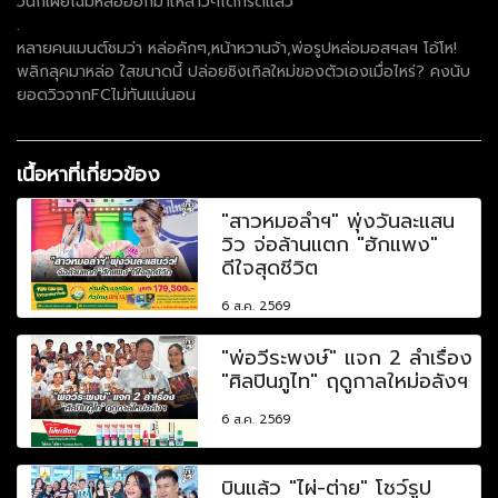
วันก็เผยโฉมหล่อออกมาให้สาวๆได้กรี๊ดแล้ว
.
หลายคนเมนต์ชมว่า หล่อคักๆ,หน้าหวานจ้า,พ่อรูปหล่อมอสฯลฯ โอ้โห!
พลิกลุคมาหล่อ ใสขนาดนี้ ปล่อยซิงเกิลใหม่ของตัวเองเมื่อไหร่? คงนับ
ยอดวิวจากFCไม่ทันแน่นอน
เนื้อหาที่เกี่ยวข้อง
"สาวหมอลำฯ" พุ่งวันละแสน
วิว จ่อล้านแตก "ฮักแพง"
ดีใจสุดชีวิต
6 ส.ค. 2569
"พ่อวีระพงษ์" แจก 2 ลำเรื่อง
"ศิลปินภูไท" ฤดูกาลใหม่อลังฯ
6 ส.ค. 2569
บินแล้ว "ไผ่-ต่าย" โชว์รูป