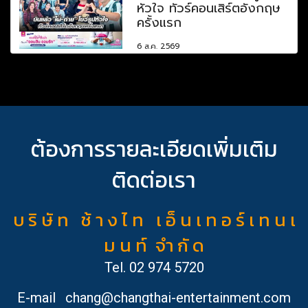
หัวใจ ทัวร์คอนเสิร์ตอังกฤษ
ครั้งแรก
6 ส.ค. 2569
ต้องการรายละเอียดเพิ่มเติม
ติดต่อเรา
บ ริ ษั ท ช้ า ง ไ ท เ อ็ น เ ท อ ร์ เ ท น เ
ม น ท์ จำ กั ด
Tel.
02 974 5720
E-mail
chang@changthai-entertainment.com