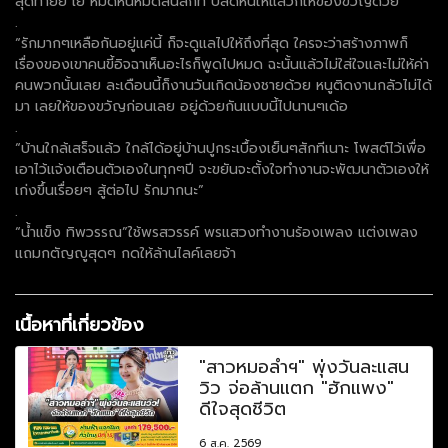
สุดท้ายย เย้ หมดหนี้หมดสินสักที ปลดหนี้ให้แล้วก็ให้ของขวัญด้วย
.
“รักมากๆเหลือกันอยู่แค่นี้ ก็จะดูแลไปให้ถึงที่สุด ใครจะว่าสร้างภาพก็
เรื่องของเขาคนขี้อิจฉาเห็นอะไรก็พูดไปหมด ฉะนั้นแล้วไม่ใส่ใจและไม่ให้ค่า
คนพวกนั้นเลย ละเดือนนี้ก็งานวันเกิดน้องชายด้วย หนูติดงานกลัวไม่ได้
มา เลยให้ของขวัญก่อนเลย อยู่ด้วยกันแบบนี้ไปนานๆเด้อ
.
“บ้านใกล้เสร็จแล้ว ใกล้ได้อยู่บ้านปูกระเบื้องเย็นๆสักทีเนาะ โพสต์ไว้เพื่อ
เอาไว้แจ้งเตือนตัวเองในทุกๆปี จะขยันจะตั้งใจทำงานจะพัฒนาตัวเองให้
เก่งขึ้นเรื่อยๆ สู้ต่อไป รักมากนะ”
.
“น้ำแข็ง ทิพวรรณ”ใช้พรสวรรค์ พรแสวงทำงานร้องเพลง แต่งเพลง
แถมกตัญญูสุดๆ กดให้ล้านไลค์เลยจ้า
เนื้อหาที่เกี่ยวข้อง
"สาวหมอลำฯ" พุ่งวันละแสน
วิว จ่อล้านแตก "ฮักแพง"
ดีใจสุดชีวิต
6 ส.ค. 2569