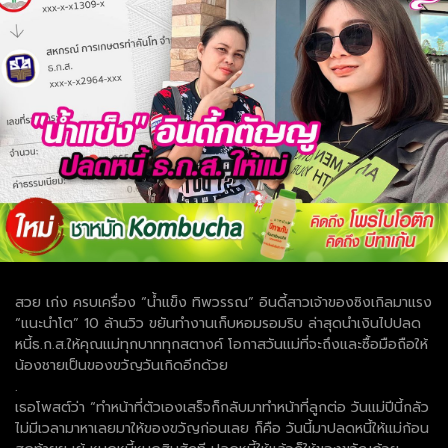
สวย เก่ง ครบเครื่อง “น้ำแข็ง ทิพวรรณ” อินดี้สาวเจ้าของซิงเกิลมาแรง
“แนะนำโต” 10 ล้านวิว ขยันทำงานเก็บหอมรอมริบ ล่าสุดนำเงินไปปลด
หนี้ธ.ก.ส.ให้คุณแม่ทุกบาททุกสตางค์ โอกาสวันแม่ที่จะถึงและซื้อมือถือให้
น้องชายเป็นของขวัญวันเกิดอีกด้วย
.
เธอโพสต์ว่า “ทำหน้าที่ตัวเองเสร็จก็กลับมาทำหน้าที่ลูกต่อ วันแม่ปีนี้กลัว
ไม่มีเวลามาหาเลยมาให้ของขวัญก่อนเลย ก็คือ วันนี้มาปลดหนี้ให้แม่ก้อน