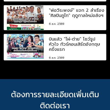
"พ่อวีระพงษ์" แจก 2 ลำเรื่อง
"ศิลปินภูไท" ฤดูกาลใหม่อลังฯ
6 ส.ค. 2569
บินแล้ว "ไผ่-ต่าย" โชว์รูป
หัวใจ ทัวร์คอนเสิร์ตอังกฤษ
ครั้งแรก
6 ส.ค. 2569
ต้องการรายละเอียดเพิ่มเติม
ติดต่อเรา