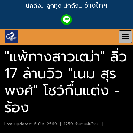
ช้างไทฯ
นึกถึง... ลูกทุ่ง
นึกถึง...
"แพ้ทางสาวเฒ่า" ลิ่ว
17 ล้านวิว "เนม สุร
พงศ์" โชว์กึ๋นแต่ง -
ร้อง
Last updated: 6 มี.ค. 2569
|
1259 จำนวนผู้เข้าชม
|