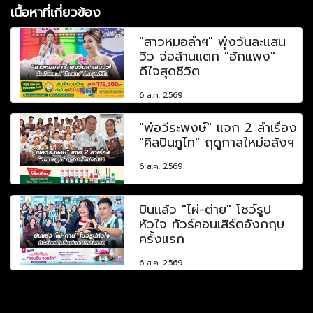
เนื้อหาที่เกี่ยวข้อง
"สาวหมอลำฯ" พุ่งวันละแสน
วิว จ่อล้านแตก "ฮักแพง"
ดีใจสุดชีวิต
6 ส.ค. 2569
"พ่อวีระพงษ์" แจก 2 ลำเรื่อง
"ศิลปินภูไท" ฤดูกาลใหม่อลังฯ
6 ส.ค. 2569
บินแล้ว "ไผ่-ต่าย" โชว์รูป
หัวใจ ทัวร์คอนเสิร์ตอังกฤษ
ครั้งแรก
6 ส.ค. 2569