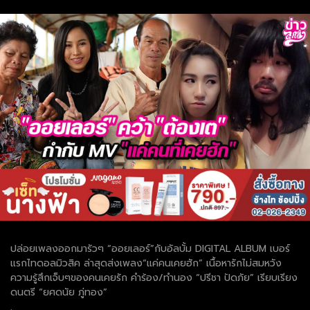
ปล่อยเพลงออกมารัวๆ “ออยเลอร์”กับอัลบั้ม DIGITAL ALBUM เบอร์
แรกไทดอลมิวสิค ล่าสุดส่งเพลง“แค่คนเคยฮัก” เนื้อหารักไม่สมหวัง
ความรู้สึกเจ็บๆของคนเคยรัก คำร้อง/ทำนอง “ปรีชา ปัดภัย” เรียบเรียง
ดนตรี “ยศดนัย ภู่ทอง”
.