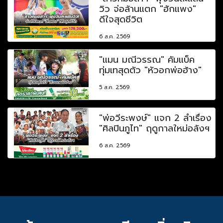
วิว จ่อล้านแตก "ฮักแพง"
ดีใจสุดชีวิต
6 ส.ค. 2569
"แมน มณีวรรณ" คัมแบ็ค
ทุ่มเทสุดตัว "หัวอกพ่อฮ้าง"
5 ส.ค. 2569
"พ่อวีระพงษ์" แจก 2 ลำเรื่อง
"ศิลปินภูไท" ฤดูกาลใหม่อลังฯ
6 ส.ค. 2569