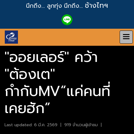
ช้างไทฯ
นึกถึง... ลูกทุ่ง
นึกถึง...
"ออยเลอร์" คว้า
"ต้องเต"
กำกับMV“แค่คนที่
เคยฮัก”
Last updated: 6 มี.ค. 2569
|
919 จำนวนผู้เข้าชม
|