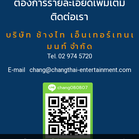
ต้องการรายละเอียดเพิ่มเติม
ติดต่อเรา
บ ริ ษั ท ช้ า ง ไ ท เ อ็ น เ ท อ ร์ เ ท น เ
ม น ท์ จำ กั ด
Tel.
02 974 5720
E-mail
chang@changthai-entertainment.com
chang080807