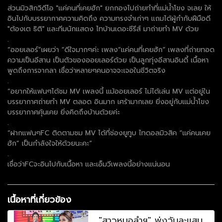
ส่วนมิวสิกวิดีโอ "แค่คนที่เคยฮัก" ยกกองไปถ่ายทำที่แม่น้ำโขง จเลย ให้
อินไปกับบรรยากาศความคิดถึง ความทรงจำเก่าๆ แถมได้ผู้กำกับฝีมือดี
"ต้องเต ธิติ" และทีมนักแสดง ไทบ้านเดอะซีรีส์ มาถ่ายทำ MV ด้วย
.
“ออยเลอร์”เผยว่า “ดีใจมากๆค่ะ เพลง“แค่คนที่เคยฮัก” เพลงที่ถ่ายทอด
ความเป็นอีสาน เป็นตัวของออยเลอร์ด้วย เป็นลูกทุ่งอีสานอินดี้ เนื้อหา
พูดถึงการจากลา เชื่อว่าหลายๆคนอาจจะเจอในชีวิตจริง
.
“อยากให้แฟนๆได้ชม MV เพลงนี้ แม้ออยเลอร์ ไม่ได้เล่น MV แต่อยู่ใน
บรรยากาศถ่ายทำ MV ตลอด อินมาก เศร้ามากเลย ยิ่งอยู่กับแม่น้ำโขง
บรรยากาศคุ้นเคย ยิ่งคิดถึงบ้านด้วยค่ะ
.
“ฝากแฟนๆFC ติดตามชม MV ได้ที่ช่องยูทูบ ไทดอลมิวสิค “แค่คนเคย
ฮัก” เป็นกำลังใจให้ด้วยนะคะ”
.
เชื่อว่าFCจะอินไปกับเนื้อหา และเอ็มวีเพลงนี้อย่างแน่นอน
เนื้อหาที่เกี่ยวข้อง
"สาวหมอลำฯ" พุ่งวันละแสน