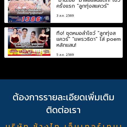
ครั้งแรก "ลูกทุ่งสแควร์"
3 ส.ค. 2569
ทึ่ง! ชุดหมอลำโชว์ "ลูกทุ่งส
แควร์" "แพรวธิดา" ใส่ poem
หลักแสน!
5 ส.ค. 2569
ต้องการรายละเอียดเพิ่มเติม
ติดต่อเรา
บ ริ ษั ท ช้ า ง ไ ท เ อ็ น เ ท อ ร์ เ ท น เ