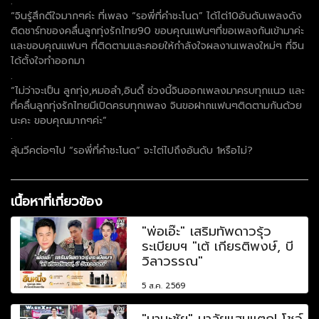
.
“จินรู้สึกดีใจมากๆค่ะ ที่เพลง “รอพี่ที่คำชะโนด” ได้ไต่10อันดับเพลงดัง
ติดชาร์ทของคลื่นลูกทุ่งรักไทย90 ขอบคุณแฟนๆที่ขอเพลงกันเข้ามาค่ะ
และขอบคุณแฟนๆ ที่ติดตามและคอยให้กำลังใจผลงานเพลงใหม่ๆ ที่จิน
ได้ตั้งใจทำออกมา
.
“ไม่ว่าจะเป็น ลูกทุ่ง,หมอลำ,อินดี้ ช่วงนี้จินออกเพลงมาครบทุกแนว และ
ที่คลื่นลูกทุ่งรักไทยมีเปิดครบทุกเพลง จินขอฝากแฟนๆติดตามกันด้วย
นะคะ ขอบคุณมากๆค่ะ”
.
ลุ้นวีคต่อๆไป “รอพี่ที่คำชะโนด” จะไต่ไปถึงอันดับ 1หรือไม่?
เนื้อหาที่เกี่ยวข้อง
"พ่อเอ๊ะ" เสริมทัพดาวรุ้ว
ระเบียบฯ "เต้ เกียรติพงษ์, บี
วิลาวรรณ"
5 ส.ค. 2569
"มานะชัย" มาลัยแสนแตก! โชว์