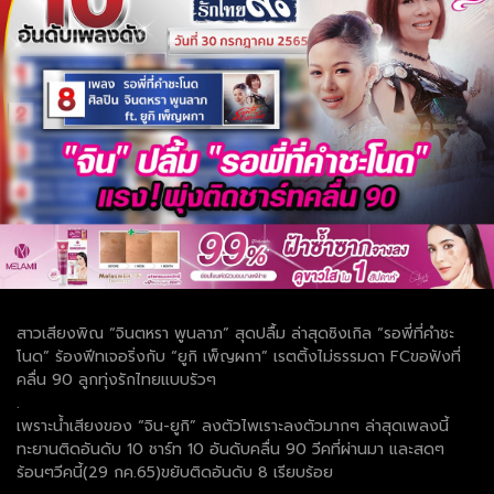
สาวเสียงพิณ “จินตหรา พูนลาภ” สุดปลื้ม ล่าสุดซิงเกิล “รอพี่ที่คำชะ
โนด” ร้องฟีทเจอริ่งกับ “ยูกิ เพ็ญผกา” เรตติ้งไม่ธรรมดา FCขอฟังที่
คลื่น 90 ลูกทุ่งรักไทยแบบรัวๆ
.
เพราะน้ำเสียงของ “จิน-ยูกิ” ลงตัวไพเราะลงตัวมากๆ ล่าสุดเพลงนี้
ทะยานติดอันดับ 10 ชาร์ท 10 อันดับคลื่น 90 วีคที่ผ่านมา และสดๆ
ร้อนๆวีคนี้(29 กค.65)ขยับติดอันดับ 8 เรียบร้อย