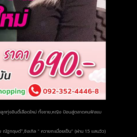
ลูกทุ่งอินดี้เลือดใหม่ ทั้งชาย,หญิง ป้อนสู่ตลาดคนฟังแบ
้ม ณัฐกฤษต์”,ซิงเกิล “ ควายกะเมื่อยเป็น” (ผ่าน 1.5 แสนวิว)