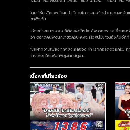
ศิลปิน “ฝน พรรษชล”,เพลง “ขั่นว่าฮักอีหลี” ศิลปิน “ฝน พร
.
โดย “ชัย ฮักแพง”เผยว่า “ค่ายไท เรคคอร์ดส่วนมากจะเน้นแนวเ
เขาฟังกัน
.
“อีกอย่างแนวเพลง ก็ต้องคิดใหม่ๆ อัพเดทกระแสเรื่อยๆค
เจาะตลาดคนฟังนักเที่ยวครับ คงจะเร็วๆนี้มีข่าวแจ้งกันอีกที
.
“ขอฝากงานเพลงทุกๆซิงเกิลของ ไท เรคคอร์ดด้วยครับ ทุกศิ
ทางเลือกให้แฟนๆพิสูจน์กันดูจ้า..
เนื้อหาที่เกี่ยวข้อง