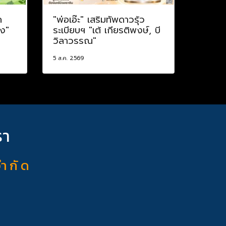
ค
"พ่อเอ๊ะ" เสริมทัพดาวรุ้ว
าง"
ระเบียบฯ "เต้ เกียรติพงษ์, บี
วิลาวรรณ"
5 ส.ค. 2569
รา
จำ กั ด