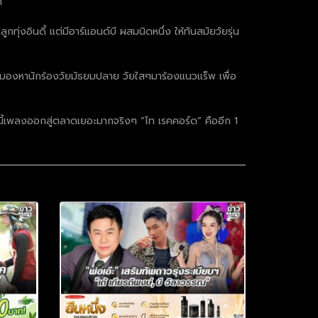
า
่งอินดี้ แต่มีอาร์แอนด์บี ผสมนิดหนึ่ง ให้ทันสมัยวัยรุ่น
มองหานักร้องวัยมัธยมปลาย วัยใสๆมาร้องแนวแร็พ เพื่อ
นี้เพลงออกสู่ตลาดเยอะมากจริงๆ “ไท เรคคอร์ด” คืออีก 1