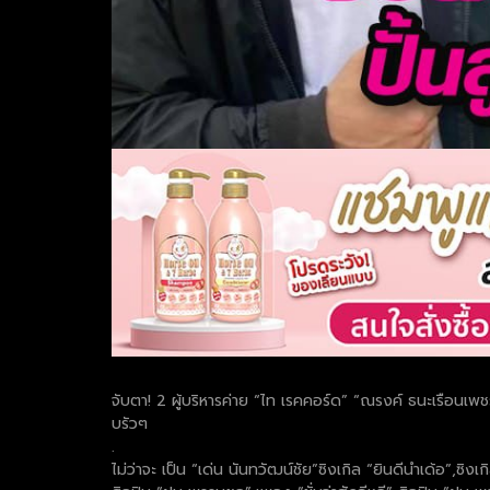
จับตา! 2 ผู้บริหารค่าย “ไท เรคคอร์ด” “ณรงค์ ธนะเรือนเพช
บรัวๆ
.
ไม่ว่าจะ เป็น “เด่น นันทวัฒน์ชัย”ซิงเกิล “ยินดีนำเด้อ”,ซิ