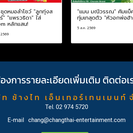
! ชุดหมอลำโชว์ "ลูกทุ่งส
"แมน มณีวรรณ" คัมแบ็
์" "แพรวธิดา" ใส่
ทุ่มเทสุดตัว "หัวอกพ่อฮ้
m หลักแสน!
5 ส.ค. 2569
. 2569
้องการรายละเอียดเพิ่มเติม ติดต่อเ
ั ท ช้ า ง ไ ท เ อ็ น เ ท อ ร์ เ ท น เ ม น ท์ 
Tel.
02 974 5720
E-mail
chang@changthai-entertainment.com