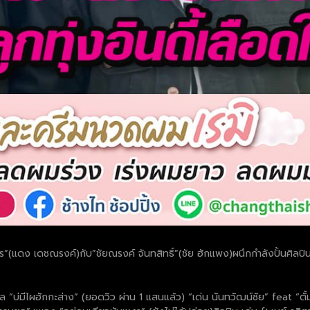
ร”(แดง เดชณรงค์)กับ”ชัยณรงค์ จันทสิทธิ์”(ชัย ฮักแพง)ผนึกกำลังปั้นศิลปิน
งเกิล “บ่มีไผฮักกะส่าง” (ยอดวิว ผ่าน 1 แสนแล้ว) “เด่น นันทวัฒน์ชัย” feat “ตั