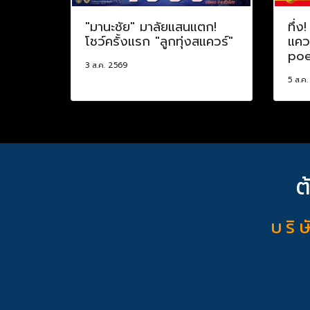
"มานะชัย" มาลัยแสนแตก!
ทึ่ง
โชว์ครั้งแรก "ลูกทุ่งสแควร์"
แควร
poe
3 ส.ค. 2569
5 ส.ค
ต
บ ริ ษ