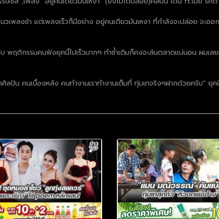
รษชล”,เพลง “อยู่คนเดียวมันเหงา” (ยังไม่ได้ปล่อย)ศิลปิน เด่น ft.เมย์ รศิต
พลงช้า แต่เพลงเร็วก็มีอย่าง อยู่คนเดียวมันเหงา ที่กำลังจะปล่อย จะออกลูกทุ
รับ พฤติกรรมคนฟังยุคนี้ไปเร็วมากๆ ทำซ้ำเดิมก็คงจะล้นตลาดแน่นอน ผมเลย
ลปิน คนเบื้องหลัง คนทำงานเราทำงานเต็มที่ ทุ่มเทจริงๆฝากด้วยครับ” ยุค