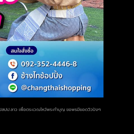
มโขงไปสปป.ลาว เพื่อตระเวณไหว้พระทำบุญ ขอพรมียอดวิวปังๆ