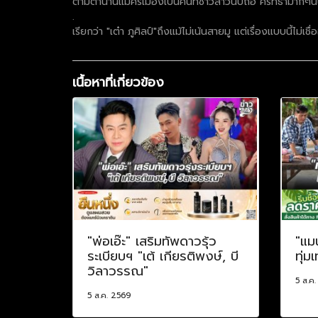
ตามตำนานแม่ศรีเมืองเป็นคนที่ชาวลาวนับถือ ศรัทธามากๆนั
.
เรียกว่า "เต๋า ภูศิลป์"ถึงแม้ไม่เน้นสายมู แต่เรื่องแบบนี้ไม่เช
เนื้อหาที่เกี่ยวข้อง
"พ่อเอ๊ะ" เสริมทัพดาวรุ้ว
"แม
ระเบียบฯ "เต้ เกียรติพงษ์, บี
ทุ่ม
วิลาวรรณ"
5 ส.ค
5 ส.ค. 2569