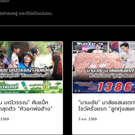
่นเอง
ื่ออย่าลบหลู่ และดีต่อใจแน่นอน..
น มณีวรรณ" คัมแบ็ค
"มานะชัย" มาลัยแสนแตก
เทสุดตัว "หัวอกพ่อฮ้าง"
โชว์ครั้งแรก "ลูกทุ่งสแค
. 2569
3 ส.ค. 2569