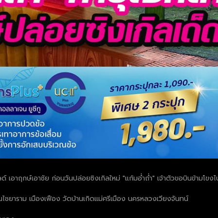
กลด์ เอาฤกษ์เอาชัย ก่อนวันปล่อยซิงเกิลใหม่ "แก้มอ่ำถ่ำ" เจ้าตัวขอบินข้า
ินไชยาราม เมืองเฟือง วัดบ้านเกิดแม่ศรีเมือง นครหลวงเวียงจันทน์