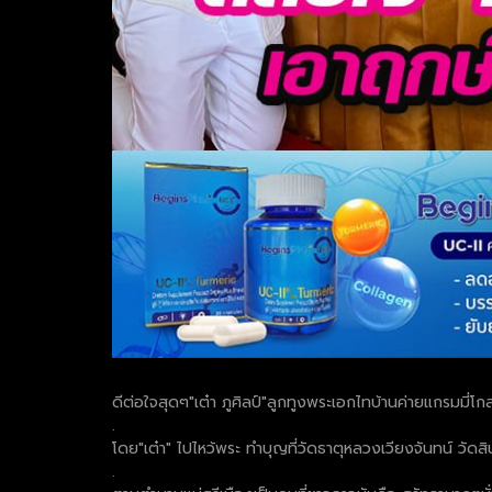
ดีต่อใจสุดๆ"เต๋า ภูศิลป์"ลูกทูงพระเอกไทบ้านค่ายแกรมมี่โ
.
โดย"เต๋า" ไปไหว้พระ ทำบุญที่วัดธาตุหลวงเวียงจันทน์ วัดส
.