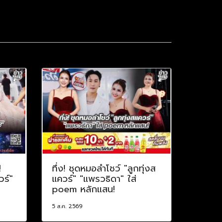
!
ทึ่ง! ชุดหมอลำโชว์ "ลูกทุ่งส
วร์"
แควร์" "แพรวธิดา" ใส่
poem หลักแสน!
5 ส.ค. 2569