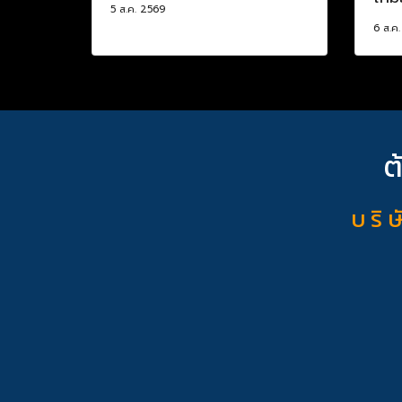
5 ส.ค. 2569
6 ส.ค
ต
บ ริ ษ