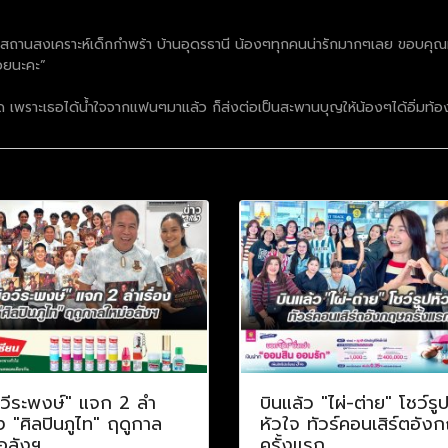
่สถานสงเคราะห์เด็กกำพร้า บ้านอุดรธานี น้องๆทุกคนน่ารักมากๆเลย ขอบคุณที่ให
้วยนะคะ”
ลอด เพราะเธอได้น้ำใจจากแฟนๆมาแล้ว ก็ส่งต่อเป็นสะพานบุญให้น้องๆได้อิ่มท้
อวีระพงษ์" แจก 2 ลำ
บินแล้ว "ไผ่-ต่าย" โชว์รู
อง "ศิลปินภูไท" ฤดูกาล
หัวใจ ทัวร์คอนเสิร์ตอัง
อลังฯ
ครั้งแรก