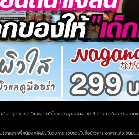
วรรณ” ล่าสุดซิงเกิล “แนะนำโต”ก็ยอดวิวพุ่งปานจรวด 3 ล้านกว่าในเวลาไม่นาน
มเงินบริจาคจากพี่ๆน้องๆศิลปินในวงการ รวบรวมไปซื้อข้าวสาร อาหารแห้ง ขนม