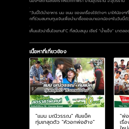
น้องๆสถานสงเคราะห์เด็กกำพร้า บ้านอุดรธานี จ.อุดรธานี
.
“วันนี้ได้นำอาหาร นม ขนม ของเครื่องใช้ต่างๆ มาให้น้องๆที
กที่ร่วมสมทบทุนเงินเพื่อนำมาซื้อของมาแจกน้องๆในวันนี้ด
.
เห็นแล้วน่าชื่นใจแทนFC ที่สนับสนุน เชียร์ “น้ำแข็ง” มาต
เนื้อหาที่เกี่ยวข้อง
"แมน มณีวรรณ" คัมแบ็ค
"พ่
ทุ่มเทสุดตัว "หัวอกพ่อฮ้าง"
เรื่
ใหม่