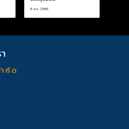
6 ส.ค. 2569
รา
จำ กั ด