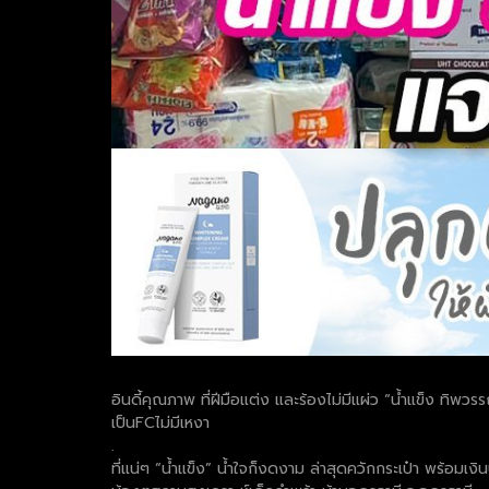
อินดี้คุณภาพ ที่ฝีมือแต่ง และร้องไม่มีแผ่ว “น้ำแข็ง ทิพ
เป็นFCไม่มีเหงา
.
ที่แน่ๆ “น้ำแข็ง” น้ำใจก็งดงาม ล่าสุดควักกระเป๋า พร้อ