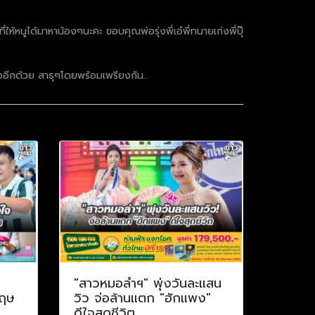
้หนูได้มาหาน้องๆนะคะ ขอบคุณพ่อรุ่งพี่เอ๋พี่ทนายเก่งพี่ปุ๊
องอีกด้วย สาธุๆโดยพร้อมเพรียงกัน..
ป
"สาวหมอลำฯ" พุ่งวันละแสน
กฤษ
วิว จ่อล้านแตก "ฮักแพง"
ดีใจสุดชีวิต