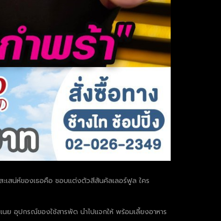
แสะเสน่ห์ของเธอคือ ชอบแต่งตัวสีสันคัลเลอร์ฟูล ใคร
นมเนย อุปกรณ์ของใช้สารพัด นำไปแจกให้ พร้อมเลี้ยงอาหาร