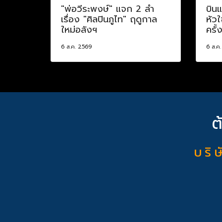
"พ่อวีระพงษ์" แจก 2 ลำ
บินแ
เรื่อง "ศิลปินภูไท" ฤดูกาล
หัวใ
ใหม่อลังฯ
ครั้
6 ส.ค. 2569
6 ส.ค
ต
บ ริ ษ