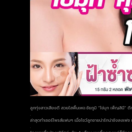
ลูกทุ่งสาวเสียงดี สวยใสพื้นเพจ.ชัยภูมิ “ไข่มุก เพ็ญสินี” 
.
ล่าสุดทำเซอร์ไพรส์แฟนๆ เมื่อโชว์ลูกชายน่ารักน่าชังลงเฟซ ห
.