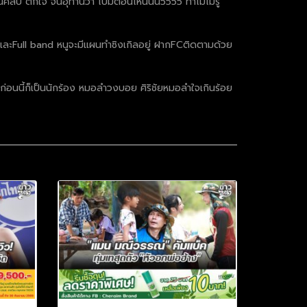
่ๆแฟนคลับ ตกใจ จนอุทานว่า ไปมีตอนไหนนน5555 ทำไมไม่รู้
์และFull band หนูจะมีแผนทำซิงเกิลอยู่ ฝากFCติดตามด้วย
่อนนี้ก็เป็นนักร้อง หมอลำวงบอย ศิริชัยหมอลำใจเกินร้อย