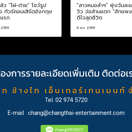
ล้ว "ไผ่-ต่าย" โชว์รูป
"สาวหมอลำฯ" พุ่งวันละ
จ ทัวร์คอนเสิร์ตอังกฤษ
วิว จ่อล้านแตก "ฮักแพง
งแรก
ดีใจสุดชีวิต
. 2569
6 ส.ค. 2569
้องการรายละเอียดเพิ่มเติม ติดต่อเ
ั ท ช้ า ง ไ ท เ อ็ น เ ท อ ร์ เ ท น เ ม น ท์ 
Tel.
02 974 5720
E-mail
chang@changthai-entertainment.com
chang080807