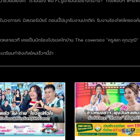
ุณป้าช่วยเลี้ยงค่ะ” เรามีน้อง พอ FCรู้เขาเมนต์อย่างไรบ้าง? “ทั้งเพื่อนๆ พี
วงการค่ะ มิสเตอร์เบียร์ ตอนนี้ไข่มุกรับงานปกติค่ะ รับงานร้องโฟล์คซองค
กวดหลายเวที เคยเป็นนักร้องโปรเจคไทบ้าน The coverของ “ครูสลา คุณวุฒิ” ก
รียมทำซิงเกิลใหม่เร็วๆนี้จ้า