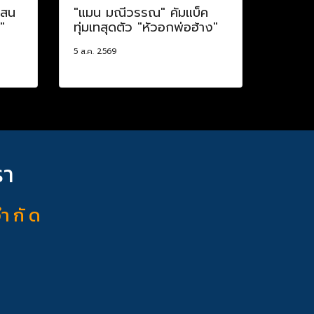
แสน
"แมน มณีวรรณ" คัมแบ็ค
"
ทุ่มเทสุดตัว "หัวอกพ่อฮ้าง"
5 ส.ค. 2569
รา
จำ กั ด