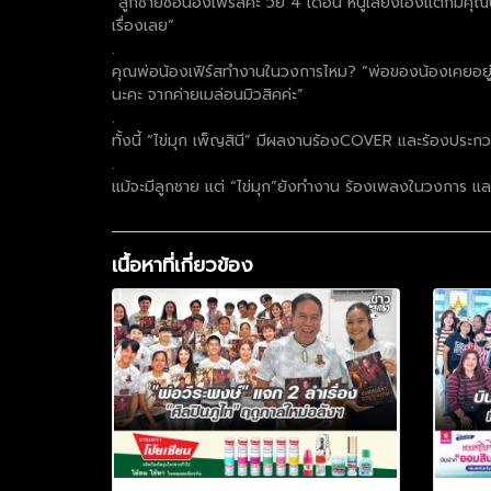
“ลูกชายชื่อน้องเฟิร์สค่ะ วัย 4 เดือน หนูเลี้ยงเองแต่ก็มีค
เรื่องเลย”
.
คุณพ่อน้องเฟิร์สทำงานในวงการไหม? “พ่อของน้องเคยอยู่ใน
นะคะ จากค่ายเมล่อนมิวสิคค่ะ”
.
ทั้งนี้ “ไข่มุก เพ็ญสินี” มีผลงานร้องCOVER และร้องประ
.
แม้จะมีลูกชาย แต่ “ไข่มุก”ยังทำงาน ร้องเพลงในวงการ และเต
เนื้อหาที่เกี่ยวข้อง