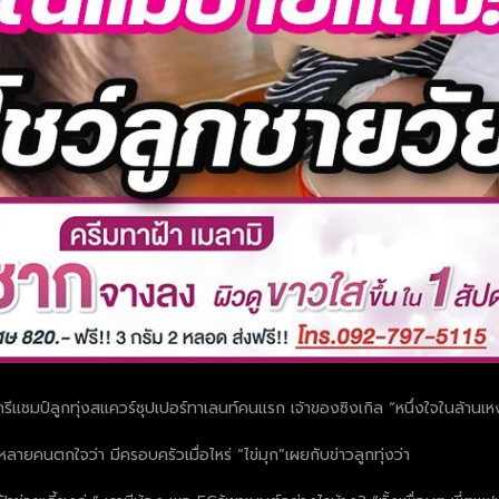
ดีกรีแชมป์ลูกทุ่งสแควร์ซุปเปอร์ทาเลนท์คนแรก เจ้าของซิงเกิล “หนึ่งใจในล้านเห
ลายคนตกใจว่า มีครอบครัวเมื่อไหร่ “ไข่มุก”เผยกับข่าวลูกทุ่งว่า