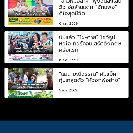
"สาวหมอลำฯ" พุ่งวันละแสน
วิว จ่อล้านแตก "ฮักแพง"
ดีใจสุดชีวิต
6 ส.ค. 2569
บินแล้ว "ไผ่-ต่าย" โชว์รูป
หัวใจ ทัวร์คอนเสิร์ตอังกฤษ
ครั้งแรก
6 ส.ค. 2569
"แมน มณีวรรณ" คัมแบ็ค
ทุ่มเทสุดตัว "หัวอกพ่อฮ้าง"
5 ส.ค. 2569