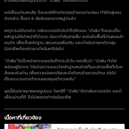
อ้างมีหนังสืออนุญาตจาก “บัวผัน” ให้ขนของไปได้
.
แต่เพื่อนบ้านสงสัย จึงบอกให้โทรติดต่อเจ้าของบ้านก่อน ทำให้กลุ่มคน
ดังกล่าว ขึ้นรถ 6 ล้อขับออกจากหมู่บ้านไป
.
เหตุการณ์ดังกล่าว กล้องวงจรปิดจับไว้ได้ชัดเจน “บัวผัน”จึงมอบเป็น
หลักฐานให้เจ้าหน้าที่ตำรวจ ต่อมากำลังสายสืบ ลงไปยังพื้นที่บ้านหมอลำ
คนดัง เพื่อเก็บหลักฐาน สอบสวนเพิ่มเติม และดำเนินการหาตัวกลุ่ม
มิจฉาชีพดังกล่าวมาดำเนินคดีต่อไป
.
“บัวผัน”โชว์ใบแจ้งความลงบันทึกประจำวัน แคปชั่นว่า “บัวผัน ทังโส
พร้อมผู้จัดการ ได้แจ้งความและนำหลักฐานคนร้ายที่แอบอ้างเพื่อที่ขโมย
สิ่งของในบ้าน เพื่อความปลอดภัยและนำตัวคนร้ายมาลงโทษ ต่อไป
เป็นกระบวนการทำงานของคุณตำรวจครับ”
.
ยุคนี้อันตรายมาหลายรูปแบบ โชคดีที่ “บัวผัน”ติดกล้องวงจรปิด และมี
เพื่อนบ้านที่ดี จึงไม่พลาดท่าต่อมิจฉาชีพ
เนื้อหาที่เกี่ยวข้อง