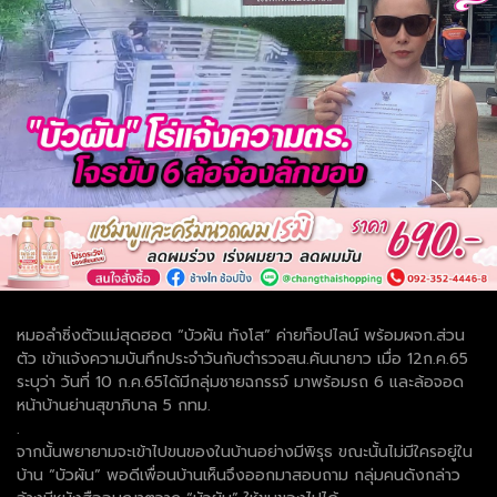
หมอลำซิ่งตัวแม่สุดฮอต “บัวผัน ทังโส” ค่ายท็อปไลน์ พร้อมผจก.ส่วน
ตัว เข้าแจ้งความบันทึกประจำวันกับตำรวจสน.คันนายาว เมื่อ 12ก.ค.65
ระบุว่า วันที่ 10 ก.ค.65ได้มีกลุ่มชายฉกรรจ์ มาพร้อมรถ 6 และล้อจอด
หน้าบ้านย่านสุขาภิบาล 5 กทม.
.
จากนั้นพยายามจะเข้าไปขนของในบ้านอย่างมีพิรุธ ขณะนั้นไม่มีใครอยู่ใน
บ้าน “บัวผัน” พอดีเพื่อนบ้านเห็นจึงออกมาสอบถาม กลุ่มคนดังกล่าว