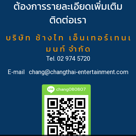
ต้องการรายละเอียดเพิ่มเติม
ติดต่อเรา
บ ริ ษั ท ช้ า ง ไ ท เ อ็ น เ ท อ ร์ เ ท น เ
ม น ท์ จำ กั ด
Tel.
02 974 5720
E-mail
chang@changthai-entertainment.com
chang080807