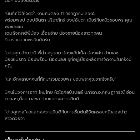
ดนๆ จนถึงนิรันดร์ ”
.
"บันทึกไว้ให้จดจำ งานกินดอง 11 กรกฎาคม 2565
พร้อมพงษ์ วงษ์อินตา ปรียาภัทร์ วงษ์อินตา เบียร์กับหมิวขอบพระคุณ
พ่อและแม่
รวมถึงญาติพี่น้อง เอื้อยอ้าย น้องชายน้องสาวทุกคน
ที่มาร่วมอวยพรยินดีครับ
.
"ขอบคุณอ้ายวุฒิ พี่น้ำ ครูบอม น้องแอ๊ปเปิ้ล น้องเค้ก อ้ายเอช
น้องแมธทิว น้องพร๊อบ น้องบอส ผู้ที่อยู่เบื้องหลังการจัดงานในครั้งนี้
ครับ
.
"และอีกหลายๆคนที่ทักมาร่วมอวยพร ขอบพระคุณจากใจครับ"
.
มีคนในวงการอาทิ ไหมไทย หัวใจศิลป์,เบลล์ นิภาดา,อ.กฤษฎากรณ์ อ่อน
ตาแสง,ท็อป มอซอ ร่วมแสดงความยินดี
.
"ข่าวลูกทุ่ง"ขอแสดงความยินดีกับการเริ่มต้นชีวิตครอบครัวของบ่าว-
สาวด้วยจ้า