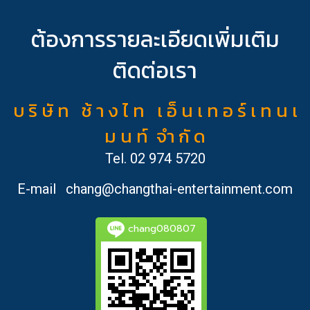
ต้องการรายละเอียดเพิ่มเติม
ติดต่อเรา
บ ริ ษั ท ช้ า ง ไ ท เ อ็ น เ ท อ ร์ เ ท น เ
ม น ท์ จำ กั ด
Tel.
02 974 5720
E-mail
chang@changthai-entertainment.com
chang080807