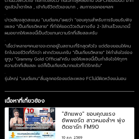
ด้านมิวสิควีดีโอ ก็เล่าได้ลงตัว กินใจทะลุเหลือเกิน จนFCคอมเมนต์ อาทิ
ดูแล้วน้ำตาไหล , เข้ากับชีวิตตัวเองมาก , สมการรอคอยฯลฯ
.
บ่าวเสียงสุดสะแนน “มนต์แคน”เผยว่า “ขอบคุณสำหรับการรับชมรับฟัง
เพลง "เป็นเกียรติหลาย" ที่ทำให้ยอดวิวเดินทางถึง 2-3ล้านเร็วขนาดนี้
ผมอยากให้เพลงนี้เป็นตัวแทนความรักที่เสียสละครับ
.
“เชื่อว่าหลายๆคนอาจจะตกอยู่ในสถานะที่รักสุดหัวใจ แต่ต้องยอมให้คน
รักไปเจอชีวิตที่ดีกว่า ฝากด้วยนะครับ "เป็นเกียรติหลาย" ให้กำลังใจช่อง
ยูทูบ "Grammy Gold Official"ครับ ขอให้เพลงนี้เป็นกำลังใจให้ทุกๆ
ความรักที่เสียสละ แต่ก็เป็นเกียรติมากแล้วที่ได้รักครับ"
.
รุ่นใหญ่ “มนต์แคน”ลั่นลูกคอร้องแต่ละเพลง FCไม่มีผิดหวังแน่นอน
เนื้อหาที่เกี่ยวข้อง
"ฮักแพง" ขอบคุณแรง
ซัพพอร์ต สาวหมอลำฯ พุ่ง
ติดชาร์ท FM90
10 ส.ค. 2569