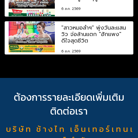
6 ส.ค. 2569
"สาวหมอลำฯ" พุ่งวันละแสน
วิว จ่อล้านแตก "ฮักแพง"
ดีใจสุดชีวิต
6 ส.ค. 2569
ต้องการรายละเอียดเพิ่มเติม
ติดต่อเรา
บ ริ ษั ท ช้ า ง ไ ท เ อ็ น เ ท อ ร์ เ ท น เ