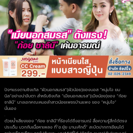
ปังๆแรงตามซิงเกิล “ผัวนอกสมรส”(ผัวน้อย)ของบอส “หนุ่มโจ ยม
นิล”อย่างน่าจับตา สำหรับซิงเกิล “เมียนอกสมรส”(เมียน้อย)ของ “ก้อย
ชาลินี” นางเอกคณะหมอลำสาวน้อยเพชรบ้านแพง ของ “หนุ่มโจ”
นั่นเอง
.
ด้วยน้ำเสียงของ “ก้อย ชาลินี”ที่ร้องได้ถึงอารมณ์ สื่อความรู้สึกได้ตรง
ประเด็น บวกกับเนื้อหาเพลง ที่”อ.ยุ้ย มานะศักดิ์” สะบัดปากกาเขียนได้