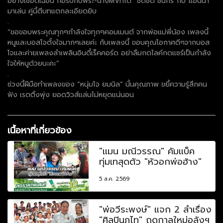
อย่างเชือดเฉือน กอร์ปกับพระ-นางMVที่ได้ “ชัดชัด ชนกร”กับ”แอนนา”
มาเล่น คู่นี้ตีบทแตกละเอียดยิบ
.
“ขอขอบพระคุณทุกๆกำลังใจทุกๆคอมเมนต์ จากพ่อแม่พี่น้อง เพลงนี้
หนูและบอสโจตั้งใจมากๆเลยค่ะ กับเพลงนี้ ขอบคุณโอกาศดีๆจากบอส
โจและค่ายเพลงลำเพลินอินดี้เร็คคอร์ด อย่าลืมกดไลค์กดแชร์เป็นกำลัง
ใจให้หนูด้วยนะคะ”
.
ช่วงนี้ฝีมือทำเพลงของ “หนุ่มโจ ยมนิล” นั้นคุณภาพ ขยี้ความรู้สึกคน
ฟัง เรตติ้งพุ่ง ยอดวิวส์แล่นไม่หยุดแน่นอน
เนื้อหาที่เกี่ยวข้อง
"แมน มณีวรรณ" คัมแบ็ค
ทุ่มเทสุดตัว "หัวอกพ่อฮ้าง"
5 ส.ค. 2569
"พ่อวีระพงษ์" แจก 2 ลำเรื่อง
"ศิลปินภูไท" ฤดูกาลใหม่อลังฯ