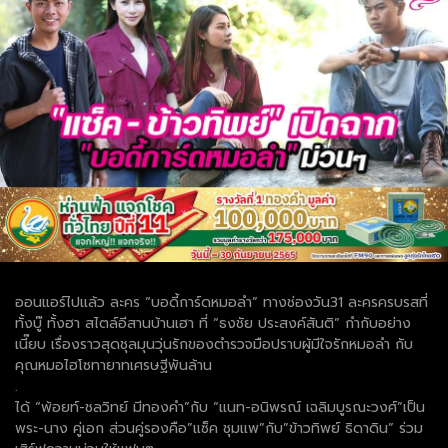
ออนแอร์ไปแล้ว ละคร “บอดี้การ์ดหมอลำ” ทางช่องวัน31 ละครครบรสที่
ทั้งบู๊ ทั้งฮา สไตล์อีสานบ้านเฮา ที่ “ธงชัย ประสงค์สันติ” กำกับอย่าง
เนี๊ยบ เรื่องราวสุดชุลมุนวุ่นรักของตำรวจมือปราบผู้มีใจรักหมอลำ กับ
คุณหมอไฮโซทายาทเศรษฐีพันล้าน
.
ได้ “พ้อยท์-ชลวิทย์ มีทองคำ”กับ “แนท-อนิพรณ์ เฉลิมบูรณะวงศ์”เป็น
พระ-นาง คู่เอก ส่วนคู่รองคือ”แซ็ค ชุมแพ”กับ”ข้าวทิพย์ ธิดาดิน” ร่วม