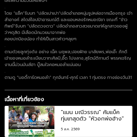
เสิร์ฟความม่วนให้แฟนๆ
.
โดย “แซ็ค”รับบท “ปลัดเปาเปา”ปลัดอำเภอหนุ่มรูปหล่อจากเมืองกรุง เจ้า
สำอางค์ สไตล์โอปป้าอารมณ์ดี และแอบหลงรักหมอณิชา ขณะที่ “ข้าว
ทิพย์”รับบท “ปลัดดวงดาว” ปลัดอำภอสาวสวยมาดเท่ห์ลูกสาวของผู้
ว่าฯดุสิต มีเลือดนักมวยมาจากพ่อ
คอยปกป้องน้อง ทำให้เป็นสาวห้าวๆลุยๆ
.
ตามด้วยลูกทุ่งดัง อย่าง เน็ค นฤพล,ปอยฝ้าย มาลัยพร,พ่อเอ๊ะ ภักดี
เจ้าของหมอลำระเบียบวาทะศิลป์,อี๊ด โปงลาง,สุรัตน์ติกานต์ พรรคเจริญ
งานนี้ม่วนมันส์ฮา บู๊สมใจคอหมอลำแน่นอน
.
ตามดู “บอดี้การ์ดหมอลำ” ทุกจันทร์-ศุกร์ เวลา 1 ทุ่มตรง ทางช่องวัน31
เนื้อหาที่เกี่ยวข้อง
"แมน มณีวรรณ" คัมแบ็ค
ทุ่มเทสุดตัว "หัวอกพ่อฮ้าง"
5 ส.ค. 2569