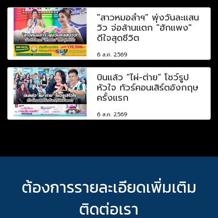
"สาวหมอลำฯ" พุ่งวันละแสน
วิว จ่อล้านแตก "ฮักแพง"
ดีใจสุดชีวิต
6 ส.ค. 2569
บินแล้ว "ไผ่-ต่าย" โชว์รูป
หัวใจ ทัวร์คอนเสิร์ตอังกฤษ
ครั้งแรก
6 ส.ค. 2569
ต้องการรายละเอียดเพิ่มเติม
ติดต่อเรา