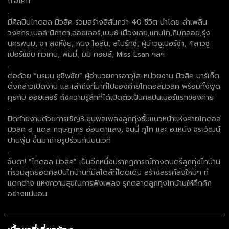
ถ.อโศก
.
มีศิลปินไทดอล มิวสิค ร่วมสร้างสีสันกว่า 40 ชีวิต นำโดย ลำเพลิน
วงศกร,เบลล์ นิภาดา,ออยเลอร์,เบนซ์ เมืองเลย,แทนไท,กิมกลอย,รุ่ง
นครพนม, จา สิงห์ชัย, หนิง ไอลีน, สไปร์ทซี่, ผู้บ่าวซูเปอร์ซ่า, 4สาวซู
เปอร์แซ่บ ทิวเทน, พิมมี่, มิมิ ทอยส์, Miss Esan ฯลฯ
.
ต่อด้วย “นรมน ชูชีพชัย” ผู้อำนวยการอาวุโส-หน่วยงาน มิวสิค มาร์เก็ต
ติ้งกล่าวเปิดงาน และเล่าถึงที่มาที่ไปของค่ายไทดอลมิวสิค พร้อมทั้งพูด
คุยกับ ออยเลอร์ ถึงความรู้สึกที่ได้เปิดตัวเป็นศิลปินเบอร์แรกของค่าย
.
ปิดท้ายงานด้วยการเชิญ3 ขุนพลเพลงลูกทุ่งชั้นแนวหน้าแห่งค่ายไทดอล
มิวสิค อ. แดส กฤษฎากร อ่อนตาแสง, จินนี่ ภูไท และ อ.เหน่ง จิระวัฒน์
ปานพุ่ม ขึ้นมาถ่ายรูปร่วมกันบนเวที
.
จับตา! “ไทดอล มิวสิค” เป็นอีกหนึ่งปรากฏการณ์ทางดนตรีลูกทุ่งไทบ้าน
ที่รวมสุดยอดศิลปินไทบ้านที่มีสไตล์ที่โดดเด่น สร้างสรรค์สิ่งใหม่ๆ ที่
แตกต่าง แห่งความสุขในการฟังเพลง รุกตลาดลูกทุ่งไทบ้านให้คึกคัก
อย่างแน่นอน