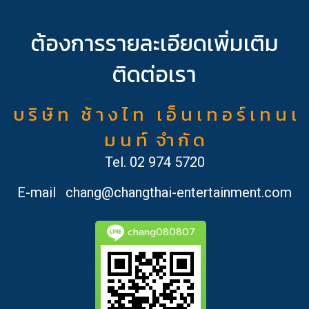
ต้องการรายละเอียดเพิ่มเติม
ติดต่อเรา
บ ริ ษั ท ช้ า ง ไ ท เ อ็ น เ ท อ ร์ เ ท น เ
ม น ท์ จำ กั ด
Tel.
02 974 5720
E-mail
chang@changthai-entertainment.com
chang080807