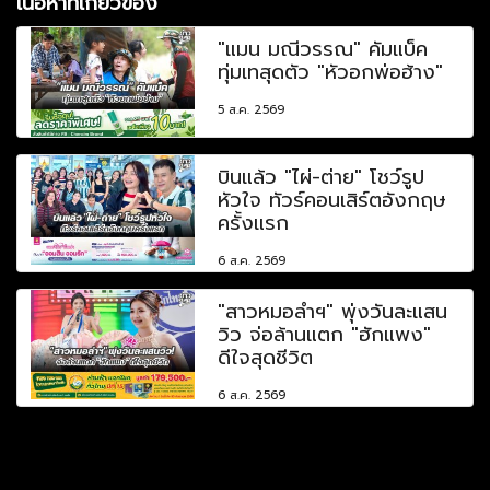
เนื้อหาที่เกี่ยวข้อง
"แมน มณีวรรณ" คัมแบ็ค
ทุ่มเทสุดตัว "หัวอกพ่อฮ้าง"
5 ส.ค. 2569
บินแล้ว "ไผ่-ต่าย" โชว์รูป
หัวใจ ทัวร์คอนเสิร์ตอังกฤษ
ครั้งแรก
6 ส.ค. 2569
"สาวหมอลำฯ" พุ่งวันละแสน
วิว จ่อล้านแตก "ฮักแพง"
ดีใจสุดชีวิต
6 ส.ค. 2569