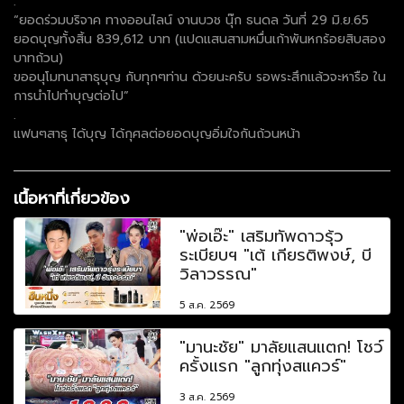
.
“ยอดร่วมบริจาค ทางออนไลน์ งานบวช นุ๊ก ธนดล วันที่ 29 มิ.ย.65
ยอดบุญทั้งสิ้น 839,612 บาท (แปดแสนสามหมื่นเก้าพันหกร้อยสิบสอง
บาทถ้วน)
ขออนุโมทนาสาธุบุญ กับทุกๆท่าน ด้วยนะครับ รอพระสึกแล้วจะหารือ ใน
การนำไปทำบุญต่อไป”
.
แฟนๆสาธุ ได้บุญ ได้กุศลต่อยอดบุญอิ่มใจกันถ้วนหน้า
เนื้อหาที่เกี่ยวข้อง
"พ่อเอ๊ะ" เสริมทัพดาวรุ้ว
ระเบียบฯ "เต้ เกียรติพงษ์, บี
วิลาวรรณ"
5 ส.ค. 2569
"มานะชัย" มาลัยแสนแตก! โชว์
ครั้งแรก "ลูกทุ่งสแควร์"
3 ส.ค. 2569