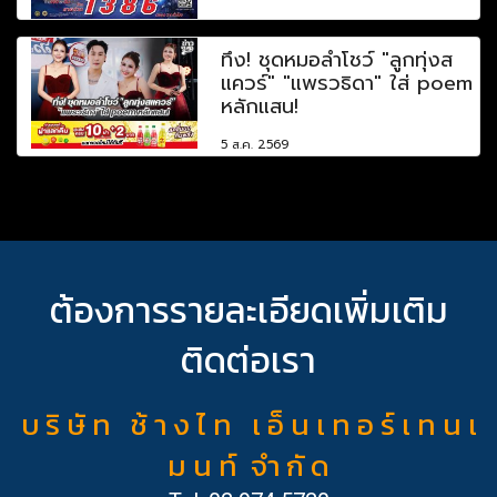
ทึ่ง! ชุดหมอลำโชว์ "ลูกทุ่งส
แควร์" "แพรวธิดา" ใส่ poem
หลักแสน!
5 ส.ค. 2569
ต้องการรายละเอียดเพิ่มเติม
ติดต่อเรา
บ ริ ษั ท ช้ า ง ไ ท เ อ็ น เ ท อ ร์ เ ท น เ
ม น ท์ จำ กั ด