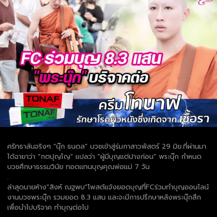
ศรัทธาล้นจริงๆ “นุ๊ก ธนดล” บวชเข้าสู่ร่มกาสาวพัสตร์ 29 มิย.ที่ผ่านมา
ได้ฉายาว่า “กตปุญโญ” แปลว่า “ผู้มีบุญแต่ปางก่อน” พระนุ๊ก กำหนด
บวชศึกษาธรรมวินัย ทอดแทนบุญคุณพ่อแม่ 7 วัน
.
ล่าสุดนายห้าง”สิงห์ ณฐพบ”โพสต์แจ้งยอดบุญที่FCร่วมทำบุญออนไลน์
งานบวชพระนุ๊ก รวมยอด 8.3 แสน และจะมีการปรึกษาหลังพระนุ๊กสึก
เพื่อนำไปบริจาค ทำบุญต่อไป