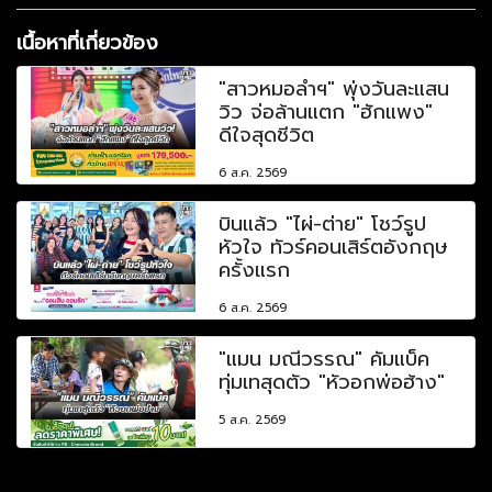
เนื้อหาที่เกี่ยวข้อง
"สาวหมอลำฯ" พุ่งวันละแสน
วิว จ่อล้านแตก "ฮักแพง"
ดีใจสุดชีวิต
6 ส.ค. 2569
บินแล้ว "ไผ่-ต่าย" โชว์รูป
หัวใจ ทัวร์คอนเสิร์ตอังกฤษ
ครั้งแรก
6 ส.ค. 2569
"แมน มณีวรรณ" คัมแบ็ค
ทุ่มเทสุดตัว "หัวอกพ่อฮ้าง"
5 ส.ค. 2569