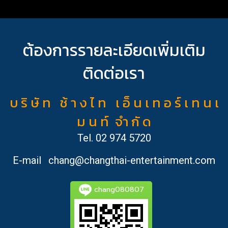
ต้องการรายละเอียดเพิ่มเติม
ติดต่อเรา
บ ริ ษั ท ช้ า ง ไ ท เ อ็ น เ ท อ ร์ เ ท น เ
ม น ท์ จำ กั ด
Tel.
02 974 5720
E-mail
chang@changthai-entertainment.com
chang080807