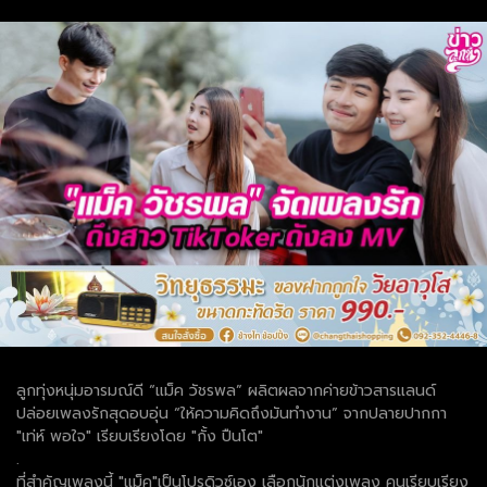
ลูกทุ่งหนุ่มอารมณ์ดี “แม็ค วัชรพล”​ ผลิตผลจากค่ายข้าวสารแลนด์
ปล่อยเพลงรักสุดอบอุ่น “ให้ความคิดถึงมันทำงาน” จากปลายปากกา
"เท่ห์ พอใจ" เรียบเรียงโดย "กั้ง ปืนโต"
.
ที่สำคัญเพลงนี้ "แม็ค"เป็นโปรดิวซ์เอง เลือกนักแต่งเพลง คนเรียบเรียง