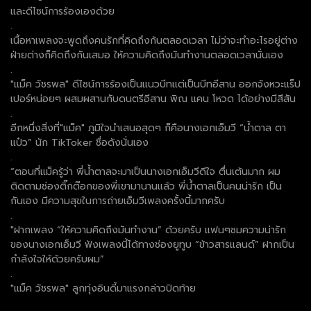
และดีไซน์การร้องเองด้วย
.
เนื้อหาเพลงจะพูดถึงคนรักที่คิดถึงกันตลอดเวลา ไม่ว่าจะทำอะไรอยู่ต่าง
ฝ่ายต่างก็คิดถึงกันเสมอ ให้ความคิดถึงมันทำงานตลอดเวลานั่นเอง
.
"แม็ค วัชรพล" ดีไซน์การร้องเป็นแนวบีทแต่เป็นบีทอีสาน ออกจังหวะแร็ป
เปอร์หน่อยๆ ผสมผสานกับดนตรีอีสาน พิณ แคน โหวด ได้อย่างมีสีสัน
.
อีกหนึ่งสิ่งที่"แม็ค" ภูมิใจนำเสนอสุดๆ ก็คือนางเอกเอ็มวี “น้ำตาล ตา
แป๋ว” นัก TikToker ชื่อดังนั่นเอง
.
“ตอนที่แม็ครู้ว่า พี่น้ำตาลจะมาเป็นนางเอกเอ็มวีดีใจ ตื่นเต้นมาก ผม
ติดตามช่องติ๊กต๊อกของพี่เขามานานแล้ว พี่น้ำตาลเป็นคนน่ารัก เป็น
กันเอง มีความสุขในการถ่ายเอ็มวีเพลงครั้งนี้มากครับ
.
"ฝากเพลง “ให้ความคิดถึงมันทำงาน” ด้วยครับ แฟนๆชมความน่ารัก
ของนางเอกเอ็มวี ฟังเพลงนี้ได้ทางช่องยูทูบ “ข้าวสารแลนด์” ฝากเป็น
กำลังใจให้ด้วยครับผม”
.
"แม็ค วัชรพล" ลูกทุ่งอินดี้มาแรงกล่าวปิดท้าย