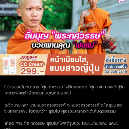
FCร่วมอนุโมทนาสาธุ "ตุ้ย ทศวรรษ" คู่จิ้นสุดฮอต "ตุ้ย-เคท"บวชเข้าสู่ร่ม
กาสาวพัสตร์ เพื่อทดแทนบุญคุณพ่อแม่
.
ณวัดบ้านเหล่า บ้านหนองกรุงสวรรค์ ต.หนองกรุงสวรรค์ อ.โกสุมพิสัย
จ.มหาสารคาม ได้ฉายาว่า" สุธ้มโม"ผู้เจริญปัญญาที่เต็มไปด้วยธรรมะ
.
ล่าสุด "พระตุ้ย ทศวรรษ สุธัมโม"โพสต์รูปขณะโยมแม่ก้มกราบ แคปชั่