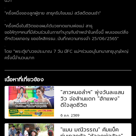
นว่า
.
"ครั้งหนึ่งของลูกผู้ชาย สาธุครับโยมแม่ สวัสดีตอนเช้า"
.
"ครั้งหนึ่งในชีวิตของผมได้บวชทดแทนพ่อแม่ สาธุ
ขอให้ทุกๆคนที่มีส่วนร่วมในการทำบุญกับข้าพเจ้าในครั้งนี้ พบเจอแต่สิ่ง
ดีๆด้วยเทอญ ขออโหสิกรรม…บันทึกความทรงจำ 25/06/2565"
.
โดย "พระตุ้ย"บวชประมาณ 7 วัน มีFC แม่ๆร่วมอนุโมทนาสาธุบุญใหญ่
ครั้งนี้จำนวนมาก
เนื้อหาที่เกี่ยวข้อง
"สาวหมอลำฯ" พุ่งวันละแสน
วิว จ่อล้านแตก "ฮักแพง"
ดีใจสุดชีวิต
6 ส.ค. 2569
"แมน มณีวรรณ" คัมแบ็ค
ทุ่มเทสุดตัว "หัวอกพ่อฮ้าง"