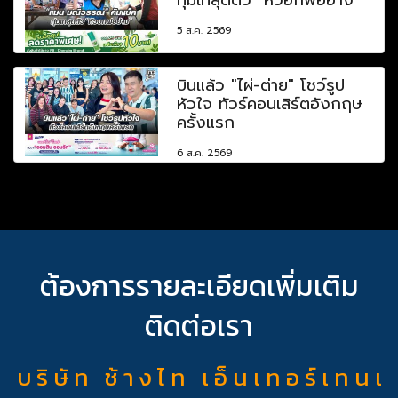
5 ส.ค. 2569
บินแล้ว "ไผ่-ต่าย" โชว์รูป
หัวใจ ทัวร์คอนเสิร์ตอังกฤษ
ครั้งแรก
6 ส.ค. 2569
ต้องการรายละเอียดเพิ่มเติม
ติดต่อเรา
บ ริ ษั ท ช้ า ง ไ ท เ อ็ น เ ท อ ร์ เ ท น เ