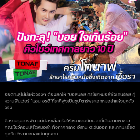
ฮอตทะลุไม่มีแผ่วจริงๆ ต้องยกให้ "บอสบอย ศิริชัย"หมอลำใจเกินร้อย คู่
หวานฟินเว่อร์ "แอน อรดี"ที่ราศีพุ่งเป็นซุป'ตาร์พระเอกหมอลำแห่งยุคตัว
จริง
.
คิวงานรุมสารพัด แต่ต้องเลือกรับให้เหมาะสมกับเวลาที่เดินสายพาชาว
คณะโชว์คอนเสิร์ตหมอลำ ทั้งภาคกลาง อีสาน ตะวันออก และกทม.เอี๊ยด
ทุกวัน fcสายหมอแน่นทุกงาน