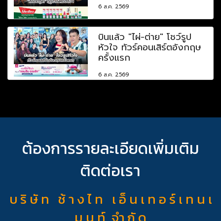
6 ส.ค. 2569
บินแล้ว "ไผ่-ต่าย" โชว์รูป
หัวใจ ทัวร์คอนเสิร์ตอังกฤษ
ครั้งแรก
6 ส.ค. 2569
ต้องการรายละเอียดเพิ่มเติม
ติดต่อเรา
บ ริ ษั ท ช้ า ง ไ ท เ อ็ น เ ท อ ร์ เ ท น เ
ม น ท์ จำ กั ด