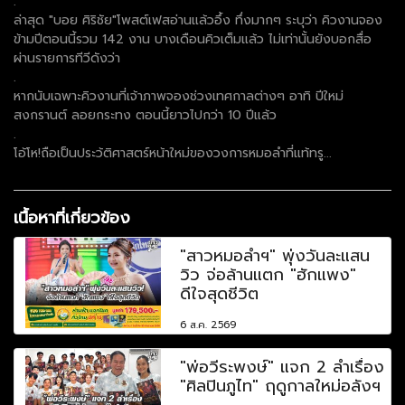
.
ล่าสุด "บอย ศิริชัย"โพสต์เฟสอ่านแล้วอึ้ง ทึ่งมากๆ ระบุว่า คิวงานจอง
ข้ามปีตอนนี้รวม 142 งาน บางเดือนคิวเต็มแล้ว ไม่เท่านั้นยังบอกสื่อ
ผ่านรายการทีวีดังว่า
.
หากนับเฉพาะคิวงานที่เจ้าภาพจองช่วงเทศกาลต่างๆ อาทิ ปีใหม่
สงกรานต์ ลอยกระทง ตอนนี้ยาวไปกว่า 10 ปีแล้ว
.
โอ้โห!ถือเป็นประว้ติศาสตร์หน้าใหม่ของวงการหมอลำที่แท้ทรู...
เนื้อหาที่เกี่ยวข้อง
"สาวหมอลำฯ" พุ่งวันละแสน
วิว จ่อล้านแตก "ฮักแพง"
ดีใจสุดชีวิต
6 ส.ค. 2569
"พ่อวีระพงษ์" แจก 2 ลำเรื่อง
"ศิลปินภูไท" ฤดูกาลใหม่อลังฯ