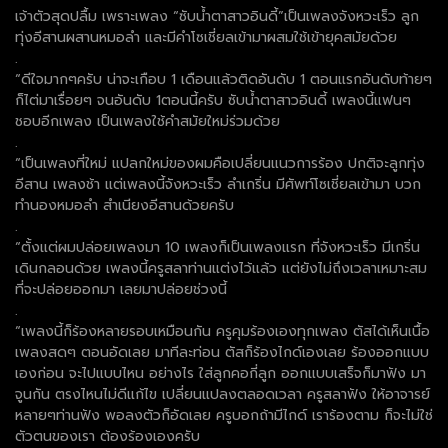
เจ้าตัวสุดปลื้ม เพราะเพลง “ซับน้ำตาสาวอินดี้”เป็นเพลงจังหวะเร็ว ลูก
ทุ่งอีสานผสานหมอลำ และมีคำโซเชี่ยลเข้ามาผสมใช้เข้ายุคสมัยด้วย
.
“ดีใจมากๆครับ น่าจะเกือบ 1 เดือนแล้วติดอันดับ 1 ตอนแรกอันดับท้ายๆ
ก็ไต่มาเรื่อยๆ จนอันดับ 1ตอนนี้ครับ ซับน้ำตาสาวอินดี้ เพลงนี้แฟนๆ
ชอบอีกเพลง เป็นเพลงใช้คำสมัยใหม่ร่วมด้วย
.
“เป็นเพลงที่ใหม่ แปลกใหม่ของผมคือเปลี่ยนแนวการร้อง ปกติจะลูกทุ่ง
อีสาน เพลงช้า แต่เพลงนี้จังหวะเร็ว ลำเกริ่น มีศัพท์โซเชี่ยลเข้ามา บวก
ทำนองหมอลำ สำเนียงอีสานด้วยครับ
.
“ตั้งแต่ผมปล่อยเพลงมา 10 เพลงก็เป็นเพลงแรก ที่จังหวะเร็ว มีเกริ่น
เดินกลอนด้วย เพลงนี้ครูสลาท่านแต่งไว้แล้ว แต่ยังไม่ถึงเวลาเหมาะสม
ที่จะปล่อยออกมา เลยมาปล่อยช่วงนี้
.
“เพลงนี้ก็ร้องหลายรอบเหมือนกัน ครูคุมร้องเองทุกเพลง ตัสได้เห็นเนื้อ
เพลงสดๆ ตอนอัดเลย มาทีละท่อน ตัสก็ร้องไกด์เองเลย ร้องออกแบบ
เองก่อน จะไปแบบไหน อย่างไร ใส่ลูกคอกี่ลูก ออกแบบเสร็จก็มาฟัง มา
จูนกัน ตรงไหนไม่ดีแก้ไข เปลี่ยนแปลงตลอดเวลา ครูสลาฟัง ให้อาจารย์
หลายๆท่านฟัง พอลงตัวก็อัดเลย ครูบอกถ้ามีไกด์ เราร้องตาม ก็จะไม่ใช่
ตัวตนของเรา ต้องร้องเองครับ