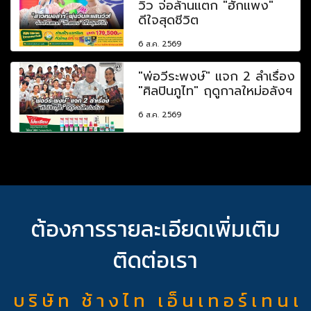
วิว จ่อล้านแตก "ฮักแพง"
ดีใจสุดชีวิต
6 ส.ค. 2569
"พ่อวีระพงษ์" แจก 2 ลำเรื่อง
"ศิลปินภูไท" ฤดูกาลใหม่อลังฯ
6 ส.ค. 2569
ต้องการรายละเอียดเพิ่มเติม
ติดต่อเรา
บ ริ ษั ท ช้ า ง ไ ท เ อ็ น เ ท อ ร์ เ ท น เ