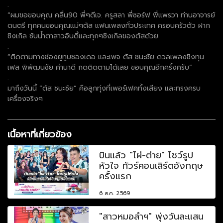
.
“ผมขอขอบคุณ คลื่น90 พี่ๆดีเจ. ครูสลา พี่ซอร์ฟ พี่แพรวา ท่านอาจารย์
ดนตรี ทุกคนขอบคุณแม่ๆตัส แฟนเพลงทั่วประเทศ ครอบครัวตัว ฝาก
ซิงเกิล ซับน้ำตาสาวอินดี้และทุกๆซิงเกิลของตัสด้วย
.
“ติดตามทางช่องยูทูบซองเดอ และเพจ ตัส ชนะชัย ดวลเพลงชิงทุน
เฟส พิพัฒนชัย คำนาดี กดติดตามได้เลย ขอบคุณอีกครั้งครับ”
.
มาถึงวันนี้ “ตัส ชนะชัย” คือลูกทุ่งที่เพอร์เฟคทั้งเสียง และทรงครบ
เครื่องจริงๆ
เนื้อหาที่เกี่ยวข้อง
บินแล้ว "ไผ่-ต่าย" โชว์รูป
หัวใจ ทัวร์คอนเสิร์ตอังกฤษ
ครั้งแรก
6 ส.ค. 2569
"สาวหมอลำฯ" พุ่งวันละแสน