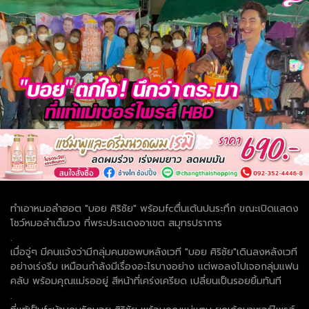
ทำเอาหมอลำฮอต "บอย ศิริชัย" พร้อมfcตื่นเต้นปนระทึก ขณะเปิดแสดง
โชว์หมอลำเต็มวง ที่พระประแดงอาเขต สมุทรปราการ
.
เมื่อจู่ๆ มีคนแจ้งว่ามีกลุ่มคนขอพบหลังเวที "บอย ศิริชัย"เดินลงหลังเวที
อย่างเร่งรีบ เหมือนกำลังมีเรื่องอะไรบางอย่าง แต่พอลงไปเจอกลุ่มแฟน
คลับ พร้อมคุณแม่รออยู่ สีหน้าที่เคร่งเครียด เปลี่ยนเป็นรอยยิ้มทันที
.