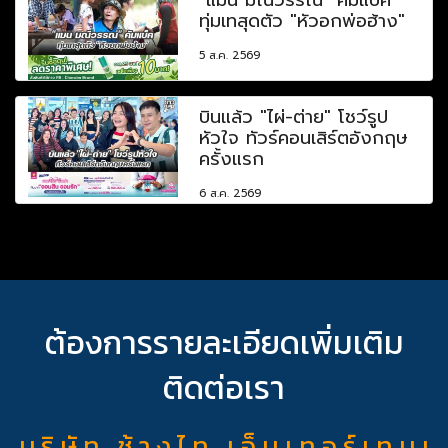
ทุ่มเทสุดตัว "หัวอกพ่อฮ้าง"
5 ส.ค. 2569
บินแล้ว "ไผ่-ต่าย" โชว์รูป
หัวใจ ทัวร์คอนเสิร์ตอังกฤษ
ครั้งแรก
6 ส.ค. 2569
ต้องการรายละเอียดเพิ่มเติม
ติดต่อเรา
บ ริ ษั ท ช้ า ง ไ ท เ อ็ น เ ท อ ร์ เ ท น เ