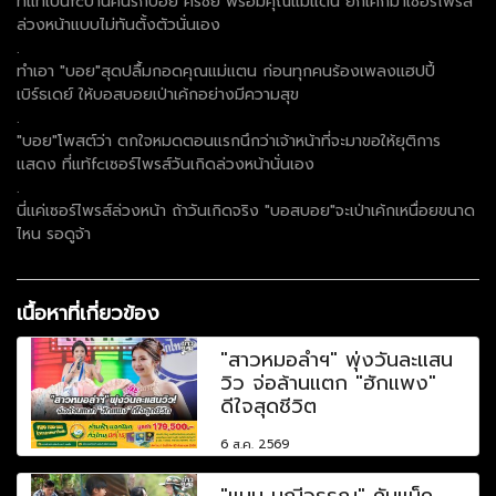
ที่แท้เป็นfcบ้านคนรักบอย ศิริชัย พร้อมคุณแม่แตน ยกเค้กมาเซอร์ไพรส์
ล่วงหน้าแบบไม่ทันตั้งตัวนั่นเอง
.
ทำเอา "บอย"สุดปลื้มกอดคุณแม่แตน ก่อนทุกคนร้องเพลงแฮปปี้
เบิร์ธเดย์ ให้บอสบอยเป่าเค้กอย่างมีความสุข
.
"บอย"โพสต์ว่า ตกใจหมดตอนแรกนึกว่าเจ้าหน้าที่จะมาขอให้ยุติการ
แสดง ที่แท้fcเซอร์ไพรส์วันเกิดล่วงหน้านั่นเอง
.
นี่แค่เซอร์ไพรส์ล่วงหน้า ถ้าวันเกิดจริง "บอสบอย"จะเป่าเค้กเหนื่อยขนาด
ไหน รอดูจ้า
เนื้อหาที่เกี่ยวข้อง
"สาวหมอลำฯ" พุ่งวันละแสน
วิว จ่อล้านแตก "ฮักแพง"
ดีใจสุดชีวิต
6 ส.ค. 2569
"แมน มณีวรรณ" คัมแบ็ค