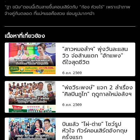
.
“ฐา ขนิษ”ตอนนี้เดินสายขึ้นคอนเสิร์ตกับ “ก้อง ห้วยไร่” เพราะเจ้าภาพ
จ้างคู่กันตลอด ที่แน่ๆเธอคือสวย ซ่อนรูปมากๆจ้า
เนื้อหาที่เกี่ยวข้อง
"สาวหมอลำฯ" พุ่งวันละแสน
วิว จ่อล้านแตก "ฮักแพง"
ดีใจสุดชีวิต
6 ส.ค. 2569
"พ่อวีระพงษ์" แจก 2 ลำเรื่อง
"ศิลปินภูไท" ฤดูกาลใหม่อลังฯ
6 ส.ค. 2569
บินแล้ว "ไผ่-ต่าย" โชว์รูป
หัวใจ ทัวร์คอนเสิร์ตอังกฤษ
ครั้งแรก