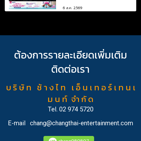
6 ส.ค. 2569
ต้องการรายละเอียดเพิ่มเติม
ติดต่อเรา
บ ริ ษั ท ช้ า ง ไ ท เ อ็ น เ ท อ ร์ เ ท น เ
ม น ท์ จำ กั ด
Tel.
02 974 5720
E-mail
chang@changthai-entertainment.com