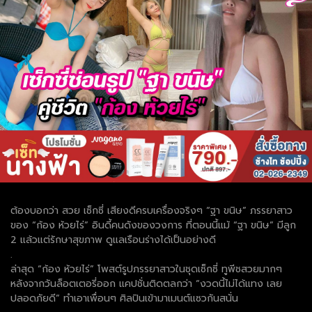
ต้องบอกว่า สวย เซ็กซี่ เสียงดีครบเครื่องจริงๆ “ฐา ขนิษ” ภรรยาสาว
ของ “ก้อง ห้วยไร่” อินดี้คนดังของวงการ ที่ตอนนี้แม้ “ฐา ขนิษ” มีลูก
2 แล้วแต่รักษาสุขภาพ ดูแลเรือนร่างได้เป็นอย่างดี
.
ล่าสุด “ก้อง ห้วยไร่” โพสต์รูปภรรยาสาวในชุดเซ็กซี่ ทูพีชสวยมากๆ
หลังจากวันล็อตเตอรี่ออก แคปชั่นติดตลกว่า “งวดนี้ไม่ได้แทง เลย
ปลอดภัยดี” ทำเอาเพื่อนๆ ศิลปินเข้ามาเมนต์แซวกันสนั่น