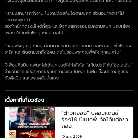
ทั้งในปัจจุบันและอนาคต เราทั้งคู่ยังเป็นพี่น้องที่ดีต่อกัน ไม่ได้ทะเราะกัน
.
“เรายังสามารถทำงาน ไปงานด้วยกันได้ตามปกติ ส่วนอนาคตเราไม่
สามารถพูดได้
ขอทำหน้าที่ตรงนี้ให้ดีที่สุด และยังคงสร้างรอยยิ้มความสนุก มอบเสียง
เพลง ให้กับพี่ๆFc.ทุกๆคน ต่อไป
.
“ขอบพระคุณทุกๆคน ที่ติดตามเราด้วยดีตลอดมาและหวังว่า พี่ๆFc.ยัง
จะรัก และติดตามเราทั้ง2คน ต่อไปขอบพระคุณพี่ๆFc.ทุกคนครับ”
.
มีเพื่อนศิลปิน แฟนๆได้เข้ามาเมนต์ให้กำลังใจ “แก๊ปเปอร์”กับ”อ๋อมแอ๋ม”
จำนวนมาก เชื่อว่าหากอยู่กับความจริง ไม่เฟค ไม่ฝืน ก็จะมีความสุขทั้ง
ตัวศิลปิน และแฟนคลับนั่นเอง
เนื้อหาที่เกี่ยวข้อง
"ต้าวหยอง" ปลอบแดนซ์
ร้องไห้ ปีแนกพี่..ท้อได้แต่อย่า
ถอย
10 ส.ค. 2569