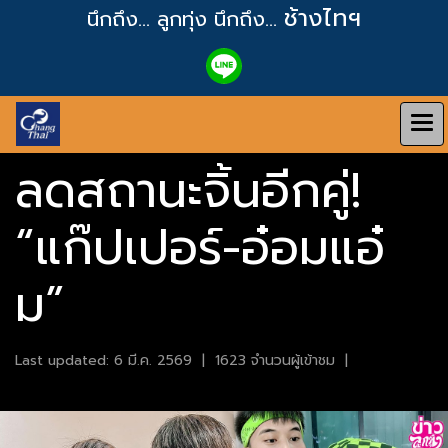
ช้างไทฯ
นึกถึง... ลูกทุ่ง
นึกถึง...
ลดสถานะจิ้นอีกคู่!
“แก๊ปเปอร์-อ๋อมแอ๋
ม”
Last updated: 6 มี.ค. 2569
|
1623 จำนวนผู้เข้าชม
|