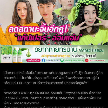
เมื่อความจริงคือไม่เป็นไปตามภาพที่ปรากฏออกมา ก็ไม่รู้จะฝืนความรู้สึก
ตัวเองกับFCไปทำไม ล่าสุด “แก๊ปเปอร์ พีค” โพสต์ขอลดสถานะคู่จิ้น
“อ๋อมแอ๋ม ปิยะธิดา” อินดี้สาวร่วมค่ายสิงห์ มิวสิคฯอีกคู่แล้ว
.
“สวัสดีครับ พี่ๆFc.ทุกๆคนผมและอ๋อมแอ๋ม ได้พูดคุยกันแล้ว จึงอยาก
แจ้งให้พี่ๆFc.ทราบโดยทั่วกันว่าเราทั้งคู่ ขอลดสถานะ คู่จิ้นลงเพื่อไม่ให้
พี่ๆFc. เกิดความคาดหวัง