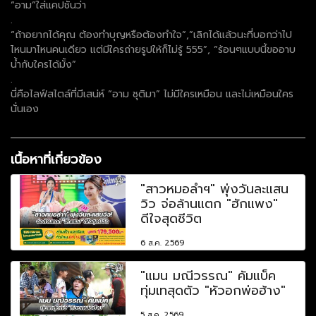
“อาม”ใส่แคปชั่นว่า
.
“ถ้าอยากได้คุณ ต้องทำบุญหรือต้องทำใจ”,”เลิกได้แล้วนะที่บอกว่าไป
ไหนมาไหนคนเดียว แต่มีใครถ่ายรูปให้ก็ไม่รู้ 555”, “ร้อนๆแบบนี้ขออาบ
น้ำกับใครได้มั้ง”
.
นี่คือไลฟ์สไตล์ที่มีเสน่ห์ “อาม ชุติมา” ไม่มีใครเหมือน และไม่เหมือนใคร
นั่นเอง
เนื้อหาที่เกี่ยวข้อง
"สาวหมอลำฯ" พุ่งวันละแสน
วิว จ่อล้านแตก "ฮักแพง"
ดีใจสุดชีวิต
6 ส.ค. 2569
"แมน มณีวรรณ" คัมแบ็ค
ทุ่มเทสุดตัว "หัวอกพ่อฮ้าง"
5 ส.ค. 2569