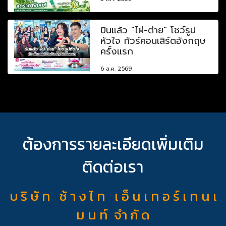
บินแล้ว "ไผ่-ต่าย" โชว์รูป
หัวใจ ทัวร์คอนเสิร์ตอังกฤษ
ครั้งแรก
6 ส.ค. 2569
ต้องการรายละเอียดเพิ่มเติม
ติดต่อเรา
บ ริ ษั ท ช้ า ง ไ ท เ อ็ น เ ท อ ร์ เ ท น เ
ม น ท์ จำ กั ด