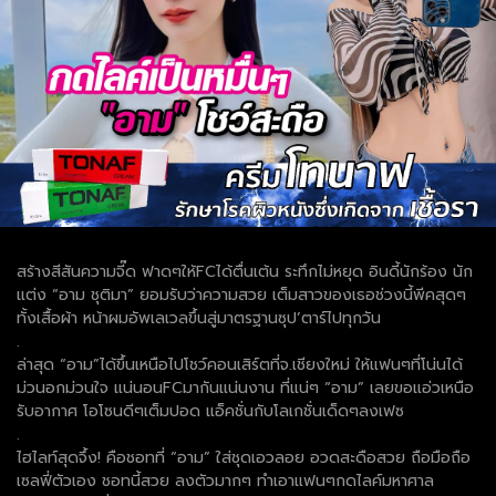
สร้างสีสันความจี๊ด ฟาดๆให้FCได้ตื่นเต้น ระทึกไม่หยุด อินดี้นักร้อง นัก
แต่ง “อาม ชุติมา” ยอมรับว่าความสวย เต็มสาวของเธอช่วงนี้พีคสุดๆ
ทั้งเสื้อผ้า หน้าผมอัพเลเวลขึ้นสู่มาตรฐานซุป’ตาร์ไปทุกวัน
.
ล่าสุด “อาม”ได้ขึ้นเหนือไปโชว์คอนเสิร์ตที่จ.เชียงใหม่ ให้แฟนๆที่โน่นได้
ม่วนอกม่วนใจ แน่นอนFCมากันแน่นงาน ที่แน่ๆ “อาม” เลยขอแอ่วเหนือ
รับอากาศ โอโซนดีๆเต็มปอด แอ็คชั่นกับโลเกชั่นเด็ดๆลงเฟซ
.
ไฮไลท์สุดจึ้ง! คือชอทที่ “อาม” ใส่ชุดเอวลอย อวดสะดือสวย ถือมือถือ
เซลฟี่ตัวเอง ชอทนี้สวย ลงตัวมากๆ ทำเอาแฟนๆกดไลค์มหาศาล