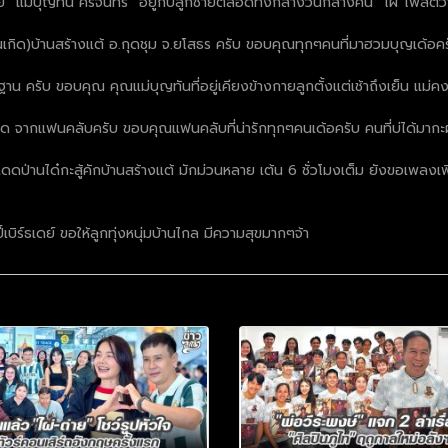
ย “แม่บุญทัน ศรีจันทร์” อยู่กับลูกชายตลอดทั้งกลางวันกลางคืน “ไผ่”โพสต์ว่
้านเกิด)บ้านสร้างแต้ อ.กุดชุม จ.ยโสธร ครับ ขอบคุณทุกๆคนที่มาฮวมบุญเด้อ
รับ ขอบคุณ คุณแม่บุญทันที่อยู่เคียงข้างกายลูกตั้งแต่เช้าถึงเย็น แม่คงเหนื
เกิด จากแฟนคลับครับ ขอบคุณแฟนคลับที่น่ารักทุกๆคนเด้อครับ คนที่บ่ได้มา
ดดป่านได๋กะสู้คักบ้านสร้างแต้ มักม่วนหลาย เต้น 6 ชั่วโมงเต็ม ยังขอเพลงเพ
บิร์ธเดย์ ขอให้ลูกทุ่งหนุ่มบ้านไกล มีความสุขมากๆจ้า