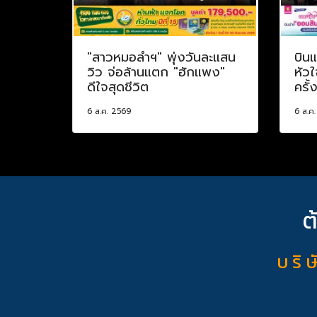
"สาวหมอลำฯ" พุ่งวันละแสน
บินแ
วิว จ่อล้านแตก "ฮักแพง"
หัวใ
ดีใจสุดชีวิต
ครั้
6 ส.ค. 2569
6 ส.ค
ต
บ ริ ษ