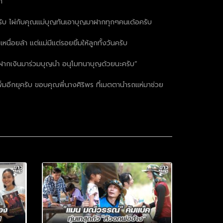
า
ครับ ไผ่กับคุณแม่บุญทันเอาบุญมาฝากทุกๆคนเด้อครับ
่อยล้า แต่แม่มีแต่รอยยิ้มให้ลูกทั้งวันครับ
กะฝากเงินมาร่วมบุญนำ อนุโมทนาบุญด้วยนะครับ”
ิ่มอีกยุครับ ขอบคุณพี่นางศิริพร ที่เมตตานำรถแห่มาช่วย