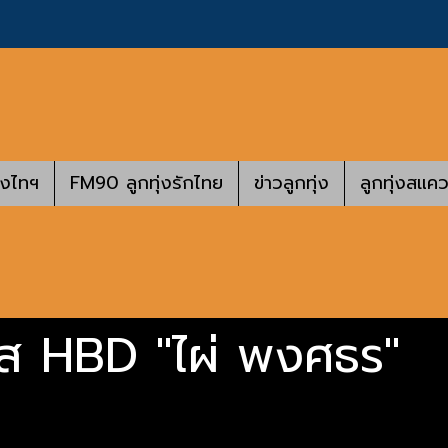
างไทฯ
FM90 ลูกทุ่งรักไทย
ข่าวลูกทุ่ง
ลูกทุ่งสแคว
ส HBD "ไผ่ พงศธร"