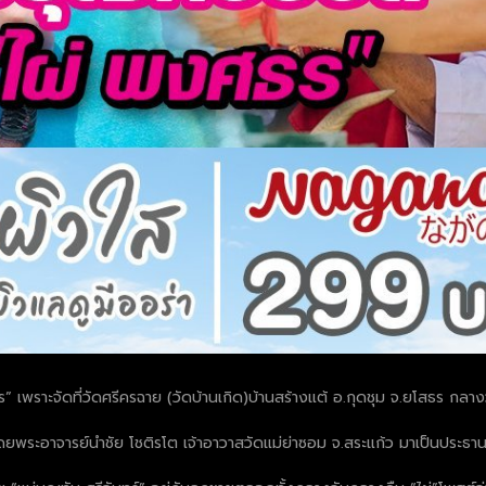
งศธร” เพราะจัดที่วัดศรีครฉาย (วัดบ้านเกิด)บ้านสร้างแต้ อ.กุดชุม จ.ยโสธร 
ดยพระอาจารย์นำชัย โชติรโต เจ้าอาวาสวัดแม่ย่าซอม จ.สระแก้ว มาเป็นประธา