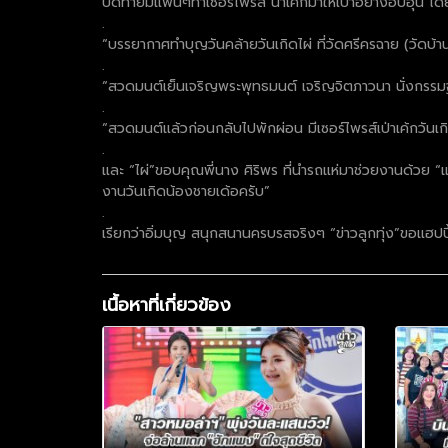
ปิดท้ายมีแฟนๆทำเซอร์ไพรส์ นำเค้กมาให้เป่าอย่างอบอุ่น โด
.
“บรรยากาศทำบุญวันคล้ายวันเกิดไผ่ ที่วัดศรีครฉาย (วัดบ
.
“สวดมนต์เย็นเจริญพระพุทธมนต์ เจริญจิตภาวนา นั่งกรรมฐาน ค
.
“สวดมนต์แล้วก่อนกลับไปพักผ่อน มีเซอร์ไพรส์เป่าเค้กวัน
.
และ “ไผ่”ขอบคุณพี่นาง ศิริพร ที่นำรถแห่มาช่วยงานด้วย “แ
งานวันเกิดน้องชายเด้อครับ”
.
เรียกว่าอิ่มบุญ สนุกสนานครบรสจริงๆ “ข่าวลูกทุ่ง”ขอแฮปปี้เ
เนื้อหาที่เกี่ยวข้อง