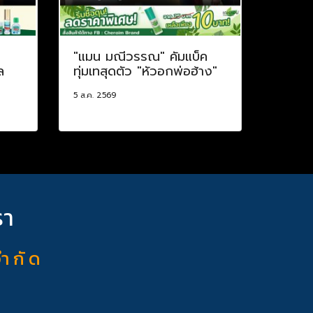
"แมน มณีวรรณ" คัมแบ็ค
ล
ทุ่มเทสุดตัว "หัวอกพ่อฮ้าง"
5 ส.ค. 2569
รา
จำ กั ด