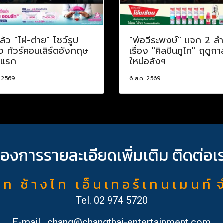
ล้ว "ไผ่-ต่าย" โชว์รูป
"พ่อวีระพงษ์" แจก 2 ลำ
จ ทัวร์คอนเสิร์ตอังกฤษ
เรื่อง "ศิลปินภูไท" ฤดูกา
งแรก
ใหม่อลังฯ
. 2569
6 ส.ค. 2569
้องการรายละเอียดเพิ่มเติม ติดต่อเ
ั ท ช้ า ง ไ ท เ อ็ น เ ท อ ร์ เ ท น เ ม น ท์ 
Tel.
02 974 5720
E-mail
chang@changthai-entertainment.com