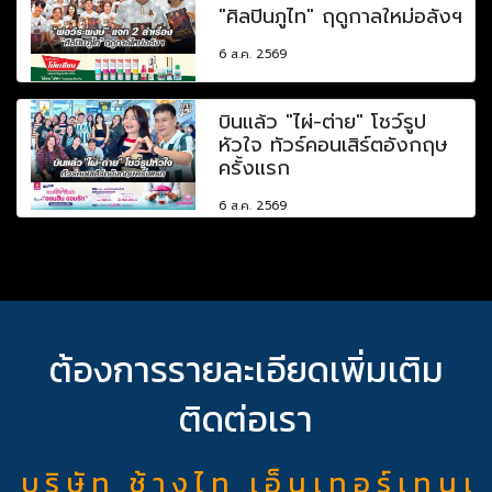
"ศิลปินภูไท" ฤดูกาลใหม่อลังฯ
6 ส.ค. 2569
บินแล้ว "ไผ่-ต่าย" โชว์รูป
หัวใจ ทัวร์คอนเสิร์ตอังกฤษ
ครั้งแรก
6 ส.ค. 2569
ต้องการรายละเอียดเพิ่มเติม
ติดต่อเรา
บ ริ ษั ท ช้ า ง ไ ท เ อ็ น เ ท อ ร์ เ ท น เ