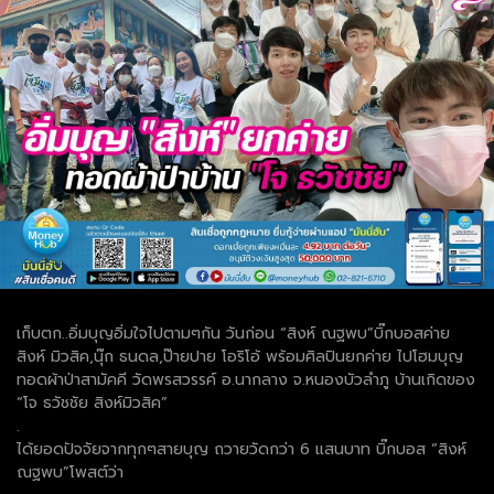
เก็บตก..อิ่มบุญอิ่มใจไปตามๆกัน วันก่อน “สิงห์ ณฐพบ”บิ๊กบอสค่าย
สิงห์ มิวสิค,นุ๊ก ธนดล,ป๊ายปาย โอริโอ้ พร้อมศิลปินยกค่าย ไปโฮมบุญ
ทอดผ้าป่าสามัคคี วัดพรสวรรค์ อ.นากลาง จ.หนองบัวลำภู บ้านเกิดของ
“โจ ธวัชชัย สิงห์มิวสิค”
.
ได้ยอดปัจจัยจากทุกๆสายบุญ ถวายวัดกว่า 6 แสนบาท บิ๊กบอส “สิงห์
ณฐพบ”โพสต์ว่า