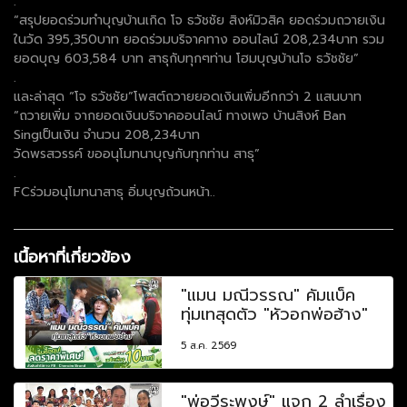
.
“สรุปยอดร่วมทำบุญบ้านเกิด โจ ธวัชชัย สิงห์มิวสิค ยอดร่วมถวายเงิน
ในวัด 395,350บาท ยอดร่วมบริจาคทาง ออนไลน์ 208,234บาท รวม
ยอดบุญ 603,584 บาท สาธุกับทุกๆท่าน โฮมบุญบ้านโจ ธวัชชัย”
.
และล่าสุด “โจ ธวัชชัย”โพสต์ถวายยอดเงินเพิ่มอีกกว่า 2 แสนบาท
“ถวายเพิ่ม จากยอดเงินบริจาคออนไลน์ ทางเพจ บ้านสิงห์ Ban
Singเป็นเงิน จำนวน 208,234บาท
วัดพรสวรรค์ ขออนุโมทนาบุญกับทุกท่าน สาธุ”
.
FCร่วมอนุโมทนาสาธุ อิ่มบุญถ้วนหน้า..
เนื้อหาที่เกี่ยวข้อง
"แมน มณีวรรณ" คัมแบ็ค
ทุ่มเทสุดตัว "หัวอกพ่อฮ้าง"
5 ส.ค. 2569
"พ่อวีระพงษ์" แจก 2 ลำเรื่อง